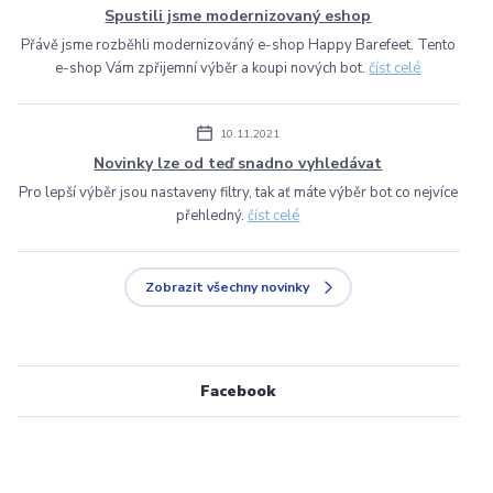
Spustili jsme modernizovaný eshop
Přávě jsme rozběhli modernizováný e-shop Happy Barefeet. Tento
e-shop Vám zpřijemní výběr a koupi nových bot.
číst celé
10.11.2021
Novinky lze od teď snadno vyhledávat
Pro lepší výběr jsou nastaveny filtry, tak ať máte výběr bot co nejvíce
přehledný.
číst celé
Zobrazit všechny novinky
Facebook