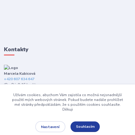
Kontakty
Marcela Kubicová
+420 607 634 647
(Po-Pá, 9-15 hod.)
Užívám cookies, abychom Vám zajistila co možná nejsnadnější
info@happybarefeet.cz
použití mých webových stránek. Pokud budete nadále prohlížet
mé stránky předpokládám, že s použitím cookies souhlasíte.
Děkuji
Souhlasím
Nastavení