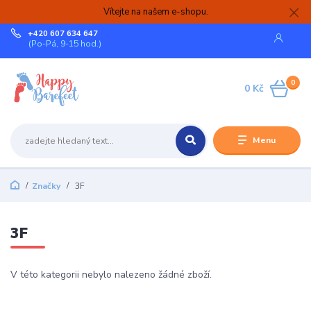
Vítejte na našem e-shopu.
+420 607 634 647
(Po-Pá, 9-15 hod.)
0
0 Kč
Menu
Značky
3F
3F
V této kategorii nebylo nalezeno žádné zboží.