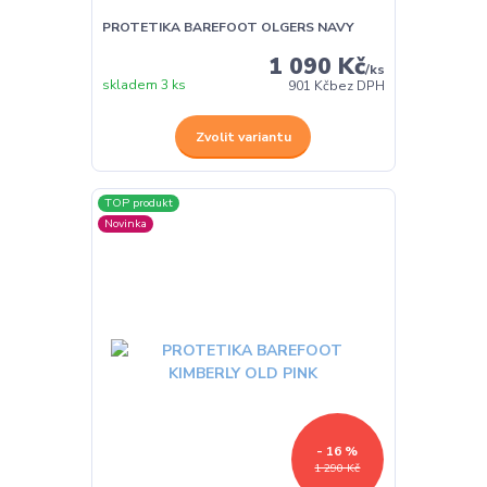
PROTETIKA BAREFOOT OLGERS NAVY
1 090 Kč
/
ks
skladem 3 ks
901 Kč
bez DPH
Zvolit variantu
TOP produkt
Novinka
- 16 %
1 290 Kč