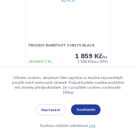
FRODDO BAREFOOT CHELYS BLACK
1 859 Kč
/
ks
skladem 1 ks
1 536 Kč
bez DPH
Zvolit variantu
Užívám cookies, abychom Vám zajistila co možná nejsnadnější
použití mých webových stránek. Pokud budete nadále prohlížet
mé stránky předpokládám, že s použitím cookies souhlasíte.
Děkuji
Novinka
Souhlasím
Nastavení
Souhlas můžete odmítnout
zde
.