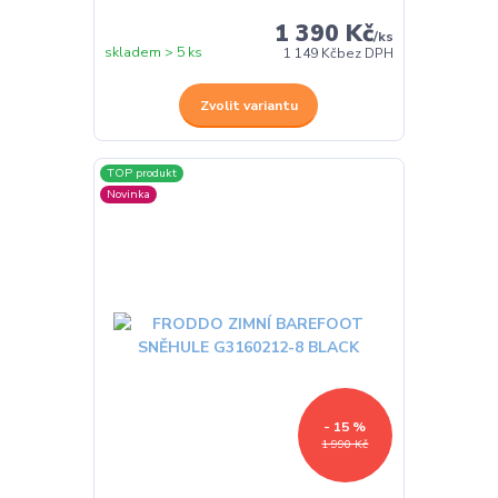
1 390 Kč
/
ks
skladem > 5 ks
1 149 Kč
bez DPH
Zvolit variantu
TOP produkt
Novinka
- 15 %
1 990 Kč