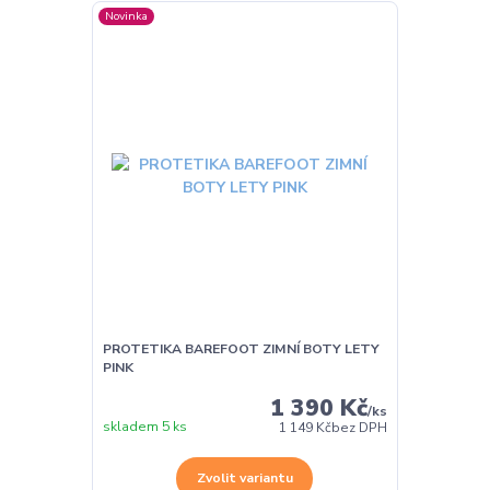
Novinka
PROTETIKA BAREFOOT ZIMNÍ BOTY LETY
PINK
1 390 Kč
/
ks
skladem 5 ks
1 149 Kč
bez DPH
Zvolit variantu