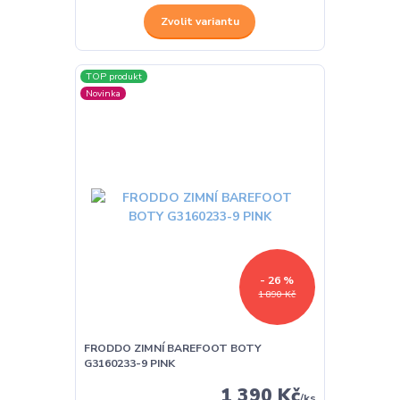
Zvolit variantu
TOP produkt
Novinka
- 26 %
1 890 Kč
FRODDO ZIMNÍ BAREFOOT BOTY
G3160233-9 PINK
1 390 Kč
/
ks