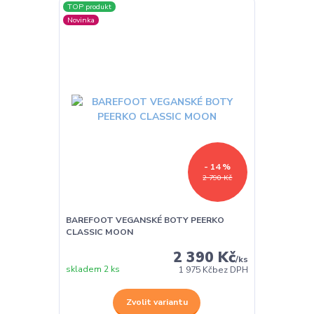
TOP produkt
Novinka
- 14 %
2 790 Kč
BAREFOOT VEGANSKÉ BOTY PEERKO
CLASSIC MOON
2 390 Kč
/
ks
skladem 2 ks
1 975 Kč
bez DPH
Zvolit variantu