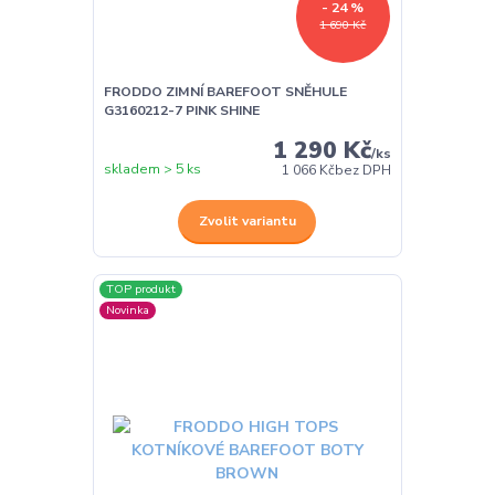
- 24 %
1 690 Kč
FRODDO ZIMNÍ BAREFOOT SNĚHULE
G3160212-7 PINK SHINE
1 290 Kč
/
ks
skladem > 5 ks
1 066 Kč
bez DPH
Zvolit variantu
TOP produkt
Novinka