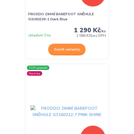
FRODDO ZIMNÍ BAREFOOT SNĚHULE
G3160239-1 Dark Blue
1 290 Kč
/
ks
skladem 5 ks
1 066 Kč
bez DPH
Zvolit variantu
TOP produkt
Novinka