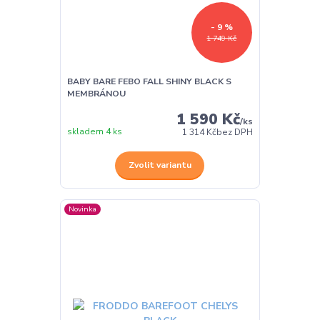
- 9 %
1 749 Kč
BABY BARE FEBO FALL SHINY BLACK S
MEMBRÁNOU
1 590 Kč
/
ks
skladem 4 ks
1 314 Kč
bez DPH
Zvolit variantu
Novinka