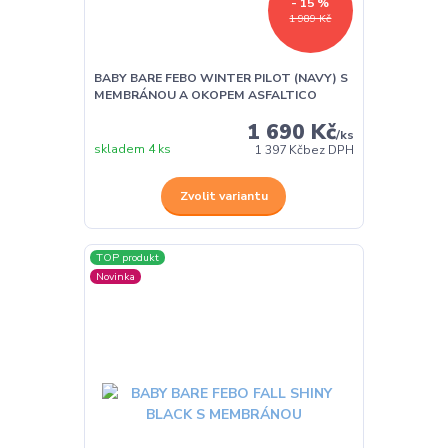
- 15 %
1 989 Kč
BABY BARE FEBO WINTER PILOT (NAVY) S
MEMBRÁNOU A OKOPEM ASFALTICO
1 690 Kč
/
ks
skladem 4 ks
1 397 Kč
bez DPH
Zvolit variantu
TOP produkt
Novinka