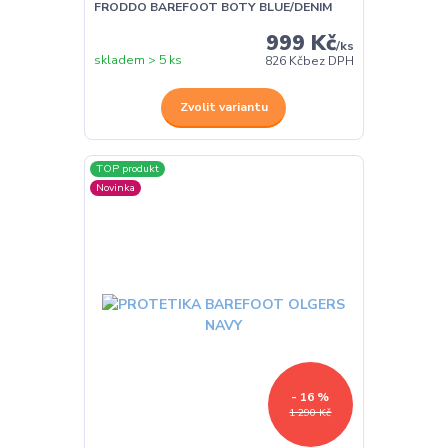
FRODDO BAREFOOT BOTY BLUE/DENIM
999 Kč
/
ks
skladem > 5 ks
826 Kč
bez DPH
Zvolit variantu
TOP produkt
Novinka
- 16 %
1 290 Kč