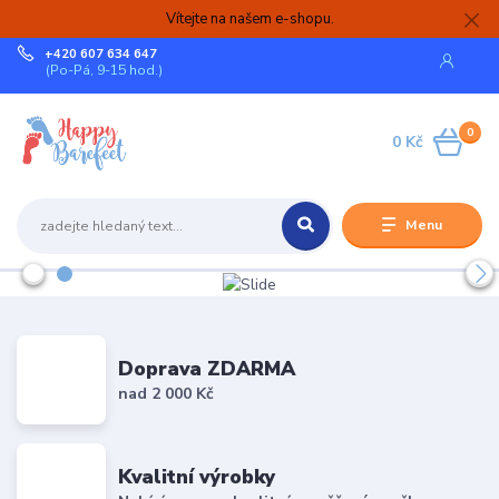
Vítejte na našem e-shopu.
+420 607 634 647
(Po-Pá, 9-15 hod.)
0
0 Kč
Menu
Doprava ZDARMA
nad 2 000 Kč
Kvalitní výrobky