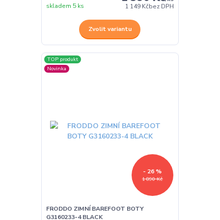
skladem 5 ks
1 149 Kč
bez DPH
Zvolit variantu
TOP produkt
Novinka
- 26 %
1 890 Kč
FRODDO ZIMNÍ BAREFOOT BOTY
G3160233-4 BLACK