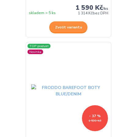
1 590 Kč
/
ks
skladem > 5 ks
1 314 Kč
bez DPH
Zvolit variantu
TOP produkt
Novinka
- 37 %
1 590 Kč