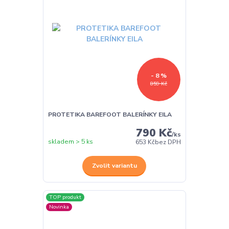
- 8 %
859 Kč
PROTETIKA BAREFOOT BALERÍNKY EILA
790 Kč
/
ks
skladem > 5 ks
653 Kč
bez DPH
Zvolit variantu
TOP produkt
Novinka