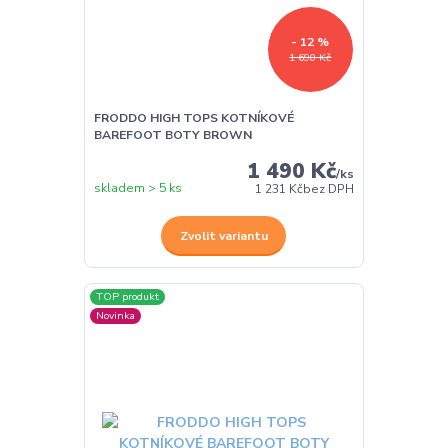
- 12 %
1 690 Kč
FRODDO HIGH TOPS KOTNÍKOVÉ
BAREFOOT BOTY BROWN
1 490 Kč
/
ks
skladem > 5 ks
1 231 Kč
bez DPH
Zvolit variantu
TOP produkt
Novinka