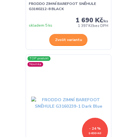
FRODDO ZIMNÍ BAREFOOT SNĚHULE
G3160212-8 BLACK
1 690 Kč
/
ks
skladem 5 ks
1 397 Kč
bez DPH
Zvolit variantu
TOP produkt
Novinka
- 24 %
1 690 Kč