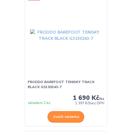
FRODDO BAREFOOT TENISKY TRACK
BLACK G3130243-7
1 690 Kč
/
ks
skladem 2 ks
1 397 Kč
bez DPH
Zvolit variantu