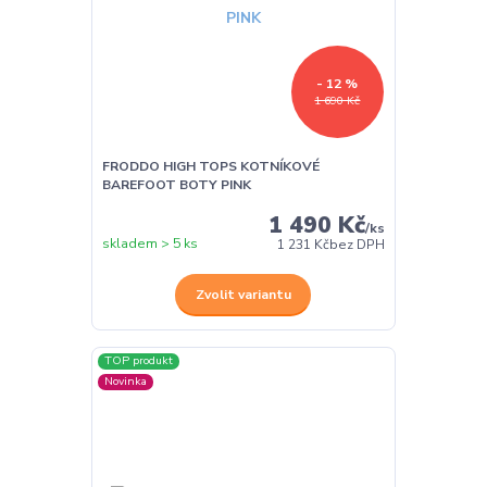
- 12 %
1 690 Kč
FRODDO HIGH TOPS KOTNÍKOVÉ
BAREFOOT BOTY PINK
1 490 Kč
/
ks
skladem > 5 ks
1 231 Kč
bez DPH
Zvolit variantu
TOP produkt
Novinka