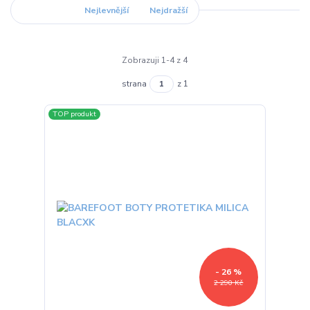
Nejnovější
Nejlevnější
Nejdražší
Zobrazuji 1-4 z 4
strana
z 1
TOP produkt
- 26 %
2 290 Kč