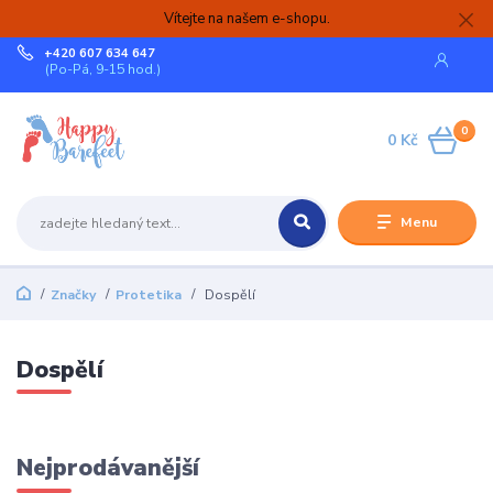
Vítejte na našem e-shopu.
+420 607 634 647
(Po-Pá, 9-15 hod.)
0
0 Kč
Menu
Značky
Protetika
Dospělí
Dospělí
Nejprodávanější