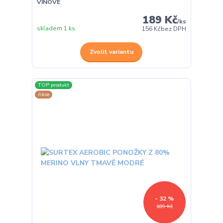
VÍNOVÉ
189 Kč
/
ks
skladem 1 ks
156 Kč
bez DPH
Zvolit variantu
TOP produkt
Akce
- 32 %
189 Kč