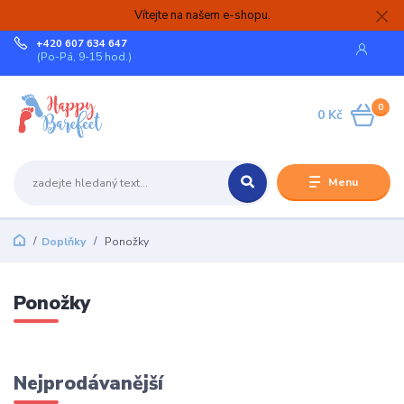
Vítejte na našem e-shopu.
+420 607 634 647
(Po-Pá, 9-15 hod.)
0
0 Kč
Menu
Doplňky
Ponožky
Ponožky
Nejprodávanější