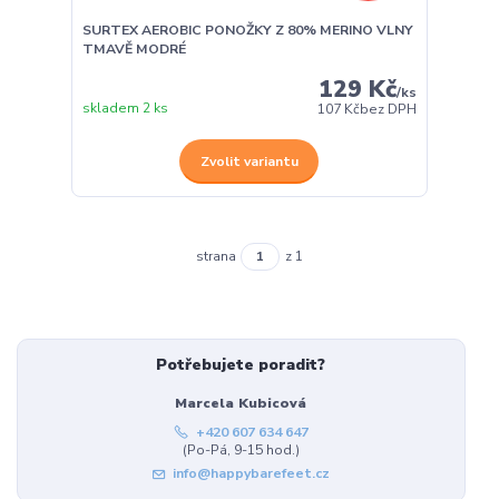
SURTEX AEROBIC PONOŽKY Z 80% MERINO VLNY
TMAVĚ MODRÉ
129 Kč
/
ks
skladem 2 ks
107 Kč
bez DPH
Zvolit variantu
strana
z 1
Potřebujete poradit?
Marcela Kubicová
+420 607 634 647
(Po-Pá, 9-15 hod.)
info@happybarefeet.cz