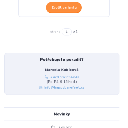
Zvolit variantu
strana
z 1
Potřebujete poradit?
Marcela Kubicová
+420 607 634 647
(Po-Pá, 9-15 hod.)
info@happybarefeet.cz
Novinky
18.03.2022