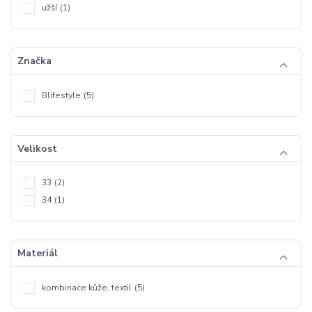
užší
(1)
Značka
Blifestyle
(5)
Velikost
33
(2)
34
(1)
Materiál
kombinace kůže, textil
(5)