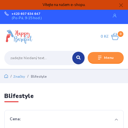
Vítejte na našem e-shopu.
+420 607 634 647
(Po-Pá, 9-15 hod.)
0
0 Kč
Menu
Značky
Blifestyle
Blifestyle
Cena: