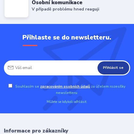
Osobní komunikace
V případě problému hned reaguji
Přihlaste se do newsletteru.
Přihlásit se
Souhlasím se
zpracováním osobních údajů
za účelem rozesílky
newsletteru.
Můžete se kdykoli odhlásit.
Informace pro zákazníky