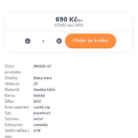
690 Kč
/
ks
570 Kč
bez DPH
Přidat do košíku
Číslo
BB029-27
produktu:
Značka:
Baby bare
Velikost:
27
Materiál:
hladká kůže
Barva:
hnědá
Šířka:
širší
Druh zapínání:
suchý zip
Typ:
barefoot
Sezóna:
letní
Kategorie:
sandály
Vnitřní délka v
178
mm: