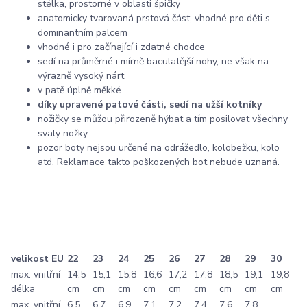
stélka, prostorné v oblasti špičky
anatomicky tvarovaná prstová část, vhodné pro děti s
dominantním palcem
vhodné i pro začínající i zdatné chodce
sedí na průměrné i mírně baculatější nohy, ne však na
výrazně vysoký nárt
v patě úplně měkké
díky upravené patové části, sedí na užší kotníky
nožičky se můžou přirozeně hýbat a tím posilovat všechny
svaly nožky
pozor boty nejsou určené na odrážedlo, kolobežku, kolo
atd. Reklamace takto poškozených bot nebude uznaná.
velikost EU
22
23
24
25
26
27
28
29
30
max. vnitřní
14,5
15,1
15,8
16,6
17,2
17,8
18,5
19,1
19,8
délka
cm
cm
cm
cm
cm
cm
cm
cm
cm
max. vnitřní
6,5
6,7
6,9
7,1
7,2
7,4
7,6
7,8