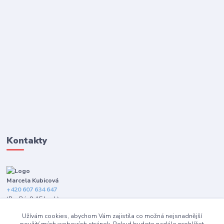
Kontakty
Marcela Kubicová
+420 607 634 647
(Po-Pá, 9-15 hod.)
Užívám cookies, abychom Vám zajistila co možná nejsnadnější
info@happybarefeet.cz
použití mých webových stránek. Pokud budete nadále prohlížet