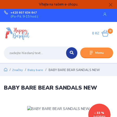
Vítejte na našem e-shopu.
+420 607 634 647
(Po-Pá, 9-15 hod.)
0
0 Kč
Menu
Značky
Baby bare
BABY BARE BEAR SANDALS NEW
BABY BARE BEAR SANDALS NEW
- 33 %
1 029 Kč