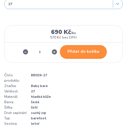
690 Kč
/
ks
570 Kč
bez DPH
Přidat do košíku
Číslo
BB029-27
produktu:
Značka:
Baby bare
Velikost:
27
Materiál:
hladká kůže
Barva:
šedá
Šířka:
širší
Druh zapínání:
suchý zip
Typ:
barefoot
Sezóna:
letní