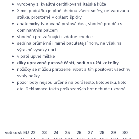
vyrobeny z kvalitní certifikovaná italská kůže
3 mm podrážka je plně ohebná všemi směry, netvarovaná
stélka, prostorné v oblasti špičky
anatomicky tvarovaná prstová část, vhodné pro děti s
dominantním palcem
vhodné i pro začínající i zdatné chodce
sedí na průměrné i mírně baculatější nohy, ne však na
výrazně vysoký nárt
v patě úplně měkké
díky upravené patové části, sedí na užší kotníky
nožičky se můžou přirozeně hýbat a tím posilovat všechny
svaly nožky
pozor boty nejsou určené na odrážedlo, kolobežku, kolo
atd. Reklamace takto poškozených bot nebude uznaná.
velikost EU
22
23
24
25
26
27
28
29
30