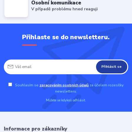
Osobní komunikace
V případě problému hned reaguji
Přihlaste se do newsletteru.
Přihlásit se
Souhlasím se
zpracováním osobních údajů
za účelem rozesílky
newsletteru.
Můžete se kdykoli odhlásit.
Informace pro zákazníky