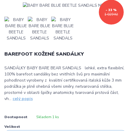
- 33 %
1 029 Kč
BAREFOOT KOŽENÉ SANDÁLKY
SANDÁLKY BABY BARE BEAR SANDALS lehké, extra flexibilní,
100% barefoot sandálky bez vnitřních švů pro maximální
pohodlnost vyrobeny z kvalitní certifikovaná italská kůže 3 mm
podrážka je plně ohebná všemi směry, netvarovaná stélka,
prostorné v oblasti špičky anatomicky tvarovaná prstová část,
vh...
celý popis
Dostupnost
Skladem 1 ks
Velikost