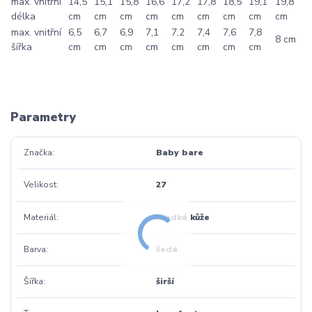
max. vnitřní
14,5
15,1
15,8
16,6
17,2
17,8
18,5
19,1
19,8
délka
cm
cm
cm
cm
cm
cm
cm
cm
cm
max. vnitřní
6,5
6,7
6,9
7,1
7,2
7,4
7,6
7,8
8 cm
šířka
cm
cm
cm
cm
cm
cm
cm
cm
Parametry
Značka
Baby bare
Velikost
27
Materiál
hladká kůže
Barva
šedá
Šířka
širší