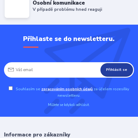
Osobní komunikace
V případě problému hned reaguji
Přihlaste se do newsletteru.
Přihlásit se
Souhlasím se
zpracováním osobních údajů
za účelem rozesílky
newsletteru.
Můžete se kdykoli odhlásit.
Informace pro zákazníky