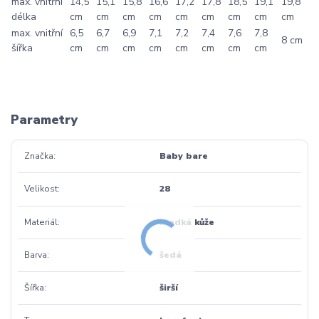
max. vnitřní
14,5
15,1
15,8
16,6
17,2
17,8
18,5
19,1
19,8
délka
cm
cm
cm
cm
cm
cm
cm
cm
cm
max. vnitřní
6,5
6,7
6,9
7,1
7,2
7,4
7,6
7,8
8 cm
šířka
cm
cm
cm
cm
cm
cm
cm
cm
Parametry
Značka
Baby bare
Velikost
28
Materiál
hladká kůže
Barva
šedá
Šířka
širší