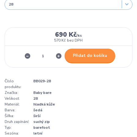
690 Kč
/
ks
570 Kč
bez DPH
Přidat do košíku
Číslo
BB029-28
produktu:
Značka:
Baby bare
Velikost:
28
Materiál:
hladká kůže
Barva:
šedá
Šířka:
širší
Druh zapínání:
suchý zip
Typ:
barefoot
Sezóna:
letní