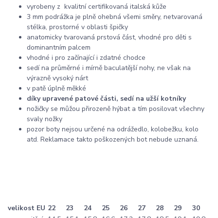
vyrobeny z kvalitní certifikovaná italská kůže
3 mm podrážka je plně ohebná všemi směry, netvarovaná
stélka, prostorné v oblasti špičky
anatomicky tvarovaná prstová část, vhodné pro děti s
dominantním palcem
vhodné i pro začínající i zdatné chodce
sedí na průměrné i mírně baculatější nohy, ne však na
výrazně vysoký nárt
v patě úplně měkké
díky upravené patové části, sedí na užší kotníky
nožičky se můžou přirozeně hýbat a tím posilovat všechny
svaly nožky
pozor boty nejsou určené na odrážedlo, kolobežku, kolo
atd. Reklamace takto poškozených bot nebude uznaná.
velikost EU
22
23
24
25
26
27
28
29
30