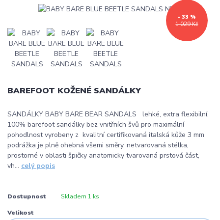
- 33 %
1 029 Kč
BAREFOOT KOŽENÉ SANDÁLKY
SANDÁLKY BABY BARE BEAR SANDALS lehké, extra flexibilní,
100% barefoot sandálky bez vnitřních švů pro maximální
pohodlnost vyrobeny z kvalitní certifikovaná italská kůže 3 mm
podrážka je plně ohebná všemi směry, netvarovaná stélka,
prostorné v oblasti špičky anatomicky tvarovaná prstová část,
vh...
celý popis
Dostupnost
Skladem 1 ks
Velikost