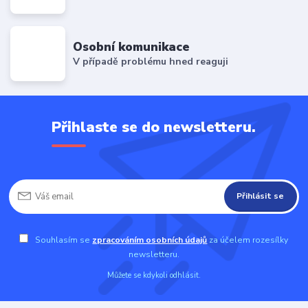
Osobní komunikace
V případě problému hned reaguji
Přihlaste se do newsletteru.
Přihlásit se
Souhlasím se
zpracováním osobních údajů
za účelem rozesílky
newsletteru.
Můžete se kdykoli odhlásit.