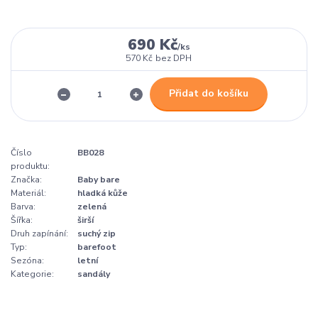
690 Kč
/
ks
570 Kč
bez DPH
Přidat do košíku
Číslo
BB028
produktu:
Značka:
Baby bare
Materiál:
hladká kůže
Barva:
zelená
Šířka:
širší
Druh zapínání:
suchý zip
Typ:
barefoot
Sezóna:
letní
Kategorie:
sandály