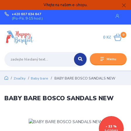
Vítejte na našem e-shopu.
+420 607 634 647
(Po-Pá, 9-15 hod.)
0
0 Kč
Menu
Značky
Baby bare
BABY BARE BOSCO SANDALS NEW
BABY BARE BOSCO SANDALS NEW
- 33 %
1 029 Kč