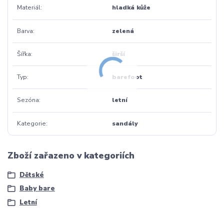
Materiál
hladká kůže
Barva
zelená
Šířka
širší
Typ
barefoot
Sezóna
letní
Kategorie
sandály
Zboží zařazeno v kategoriích
Dětské
Baby bare
Letní