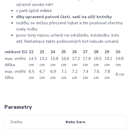
výrazně vysoký nárt
v patě úplně měkké
díky upravené patové části, sedí na užší kotníky
nožičky se můžou přirozeně hýbat a tím posilovat všechny
svaly nožky
pozor boty nejsou určené na odrážedlo, kolobežku, kolo
atd. Reklamace takto poškozených bot nebude uznaná.
velikost EU
22
23
24
25
26
27
28
29
30
max. vnitřní
14,5
15,1
15,8
16,6
17,2
17,8
18,5
19,1
19,8
délka
cm
cm
cm
cm
cm
cm
cm
cm
cm
max. vnitřní
6,5
6,7
6,9
7,1
7,2
7,4
7,6
7,8
8 cm
šířka
cm
cm
cm
cm
cm
cm
cm
cm
Parametry
Značka
Baby bare