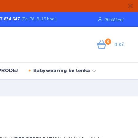
7 634 647
(Po-Pá, 9-15 hod.)
Přihlášení
0
0 Kč
PRODEJ
Babywearing be lenka