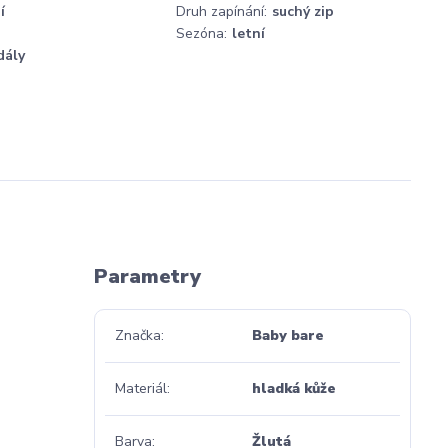
í
Druh zapínání:
suchý zip
Sezóna:
letní
dály
Parametry
Značka
Baby bare
Materiál
hladká kůže
Barva
Žlutá