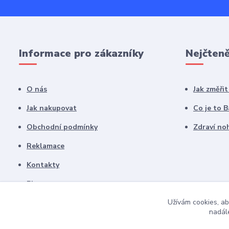
Informace pro zákazníky
Nejčteně
O nás
Jak změři
Jak nakupovat
Co je to 
Obchodní podmínky
Zdraví noh
Reklamace
Kontakty
Blog
Užívám cookies, ab
nadále