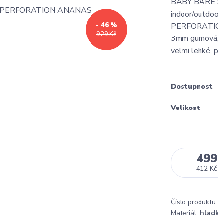
BABY BARE
indoor/outdo
- 46 %
PERFORATION m
929 Kč
3mm gumová, v
velmi lehké, p
Dostupnost
Velikost
499
412 Kč
Číslo produktu:
Materiál:
hlad