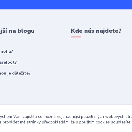
jší na blogu
Kde nás najdete?
t nohu?
Barefoot?
ou je důležité?
ychom Vám zajistila co možná nejsnadnější použití mých webových st
 prohlížet mé stránky předpokládám, že s použitím cookies souhlasíte.