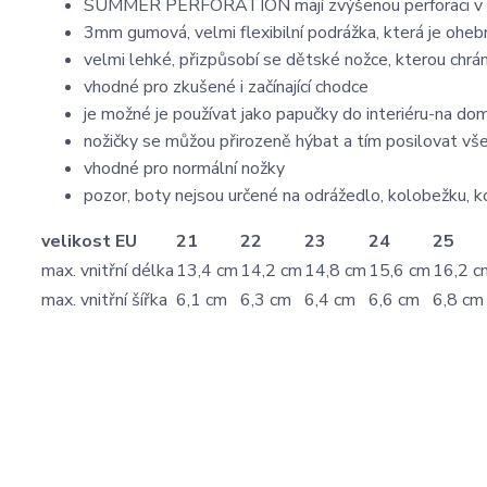
SUMMER PERFORATION mají zvýšenou perforaci v nár
3mm gumová, velmi flexibilní podrážka, která je oheb
velmi lehké, přizpůsobí se dětské nožce, kterou chrání
vhodné pro zkušené i začínající chodce
je možné je používat jako papučky do interiéru-na dom
nožičky se můžou přirozeně hýbat a tím posilovat vš
vhodné pro normální nožky
pozor, boty nejsou určené na odrážedlo, kolobežku,
velikost EU
21
22
23
24
25
max. vnitřní délka
13,4 cm
14,2 cm
14,8 cm
15,6 cm
16,2 c
max. vnitřní šířka
6,1 cm
6,3 cm
6,4 cm
6,6 cm
6,8 cm