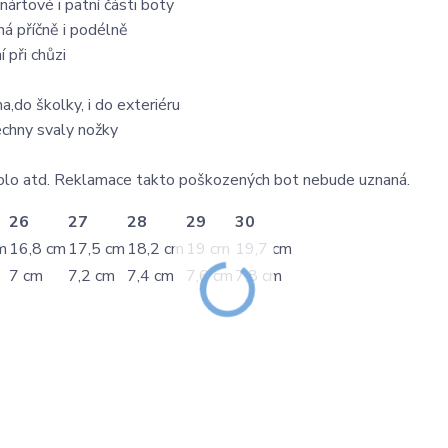
tové i patní části boty
ná příčně i podélně
 při chůzi
a,do školky, i do exteriéru
echny svaly nožky
 kolo atd. Reklamace takto poškozených bot nebude uznaná.
26
27
28
29
30
m
16,8 cm
17,5 cm
18,2 cm
19 cm
19,7 cm
7 cm
7,2 cm
7,4 cm
7,6 cm
7,8 cm