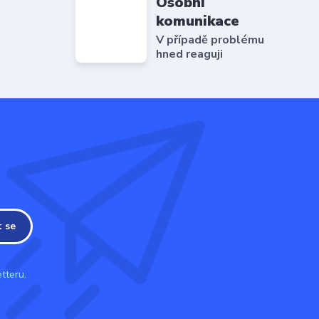
Osobní
komunikace
V případě problému
hned reaguji
t se
tteru.