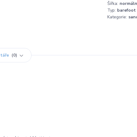
Šířka:
normáln
Typ:
barefoot
Kategorie:
san
táře
0