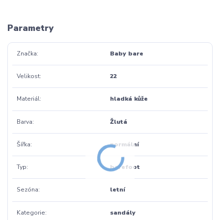
Parametry
Značka
Baby bare
Velikost
22
Materiál
hladká kůže
Barva
Žlutá
Šířka
normální
Typ
barefoot
Sezóna
letní
Kategorie
sandály