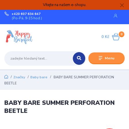
Vítejte na našem e-shopu.
+420 607 634 647
(Po-Pá, 9-15 hod.)
0
0 Kč
Menu
Značky
Baby bare
BABY BARE SUMMER PERFORATION
BEETLE
BABY BARE SUMMER PERFORATION
BEETLE