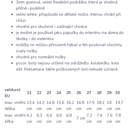
3mm gumová, velmi flexibilní podrážka, která je ohebná
příčně i podélně
velmi lehké, přizpůsobí se dětské nožce, kterou chrání při
chůzi
vhodné pro zkušené i začínající chodce
je možné je používat jako papučky do interiéru-na doma,do
školky, i do exteriéru
nožičky se můžou přirozeně hýbat a tím posilovat všechny
svaly nožky
vhodné pro normální nožky
pozor, boty nejsou určené na odrážedlo, kolobežku, kolo
atd. Reklamace takto poškozených bot nebude uznaná.
velikost
21
22
23
24
25
26
27
28
29
30
EU
max. vnitřní
13,4
14,2
14,8
15,6
16,2
16,8
17,5
18,2
19
19,7
délka
cm
cm
cm
cm
cm
cm
cm
cm
cm
cm
max. vnitřní
6,1
6,3
6,4
6,6
6,8
7,2
7,4
7,6
7,8
7 cm
šířka
cm
cm
cm
cm
cm
cm
cm
cm
cm