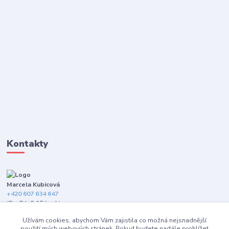
Kontakty
Marcela Kubicová
+420 607 634 647
(Po-Pá, 9-15 hod.)
Užívám cookies, abychom Vám zajistila co možná nejsnadnější
info@happybarefeet.cz
použití mých webových stránek. Pokud budete nadále prohlížet