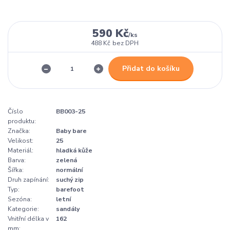
590 Kč
/
ks
488 Kč
bez DPH
Přidat do košíku
Číslo
BB003-25
produktu:
Značka:
Baby bare
Velikost:
25
Materiál:
hladká kůže
Barva:
zelená
Šířka:
normální
Druh zapínání:
suchý zip
Typ:
barefoot
Sezóna:
letní
Kategorie:
sandály
Vnitřní délka v
162
mm: