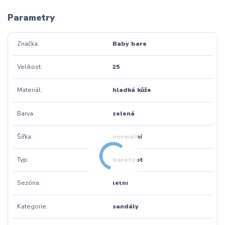
Parametry
Značka
Baby bare
Velikost
25
Materiál
hladká kůže
Barva
zelená
Šířka
normální
Typ
barefoot
Sezóna
letní
Kategorie
sandály