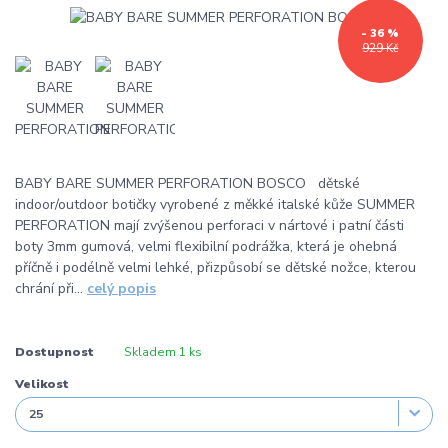
- 36 %
929 Kč
BABY BARE SUMMER PERFORATION BOSCO dětské
indoor/outdoor botičky vyrobené z měkké italské kůže SUMMER
PERFORATION mají zvýšenou perforaci v nártové i patní části
boty 3mm gumová, velmi flexibilní podrážka, která je ohebná
příčně i podélně velmi lehké, přizpůsobí se dětské nožce, kterou
chrání při...
celý popis
Dostupnost
Skladem 1 ks
Velikost