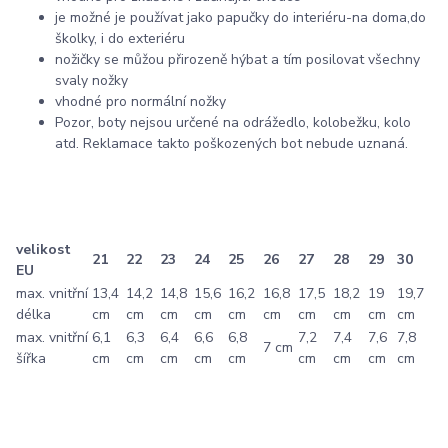
je možné je používat jako papučky do interiéru-na doma,do
školky, i do exteriéru
nožičky se můžou přirozeně hýbat a tím posilovat všechny
svaly nožky
vhodné pro normální nožky
Pozor, boty nejsou určené na odrážedlo, kolobežku, kolo
atd. Reklamace takto poškozených bot nebude uznaná.
velikost
21
22
23
24
25
26
27
28
29
30
EU
max. vnitřní
13,4
14,2
14,8
15,6
16,2
16,8
17,5
18,2
19
19,7
délka
cm
cm
cm
cm
cm
cm
cm
cm
cm
cm
max. vnitřní
6,1
6,3
6,4
6,6
6,8
7,2
7,4
7,6
7,8
7 cm
šířka
cm
cm
cm
cm
cm
cm
cm
cm
cm