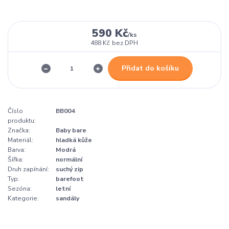
590 Kč
/
ks
488 Kč
bez DPH
Přidat do košíku
Číslo
BB004
produktu:
Značka:
Baby bare
Materiál:
hladká kůže
Barva:
Modrá
Šířka:
normální
Druh zapínání:
suchý zip
Typ:
barefoot
Sezóna:
letní
Kategorie:
sandály