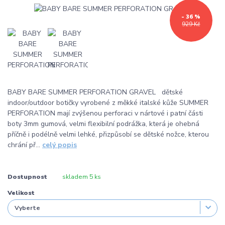
- 36 %
929 Kč
BABY BARE SUMMER PERFORATION GRAVEL dětské
indoor/outdoor botičky vyrobené z měkké italské kůže SUMMER
PERFORATION mají zvýšenou perforaci v nártové i patní části
boty 3mm gumová, velmi flexibilní podrážka, která je ohebná
příčně i podélně velmi lehké, přizpůsobí se dětské nožce, kterou
chrání př...
celý popis
Dostupnost
skladem 5 ks
Velikost