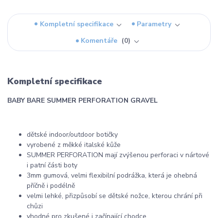
Kompletní specifikace
Parametry
Komentáře
0
Kompletní specifikace
BABY BARE SUMMER PERFORATION GRAVEL
dětské indoor/outdoor botičky
vyrobené z měkké italské kůže
SUMMER PERFORATION mají zvýšenou perforaci v nártové
i patní části boty
3mm gumová, velmi flexibilní podrážka, která je ohebná
příčně i podélně
velmi lehké, přizpůsobí se dětské nožce, kterou chrání při
chůzi
vhodné pro zkušené i začínající chodce