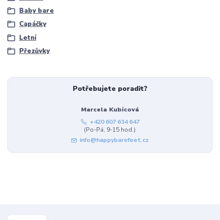
Baby bare
Capáčky
Letní
Přezůvky
Potřebujete poradit?
Marcela Kubicová
+420 607 634 647
(Po-Pá, 9-15 hod.)
info@happybarefeet.cz