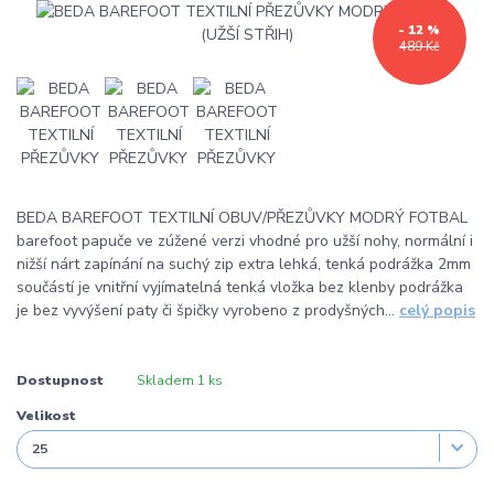
- 12 %
489 Kč
BEDA BAREFOOT TEXTILNÍ OBUV/PŘEZŮVKY MODRÝ FOTBAL
barefoot papuče ve zúžené verzi vhodné pro užší nohy, normální i
nižší nárt zapínání na suchý zip extra lehká, tenká podrážka 2mm
součástí je vnitřní vyjímatelná tenká vložka bez klenby podrážka
je bez vyvýšení paty či špičky vyrobeno z prodyšných...
celý popis
Dostupnost
Skladem 1 ks
Velikost