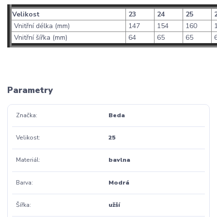
Velikost
23
24
25
2
Vnitřní délka (mm)
147
154
160
1
Vnitřní šířka (mm)
64
65
65
6
Parametry
Značka
Beda
Velikost
25
Materiál
bavlna
Barva
Modrá
Šířka
užší