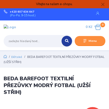
Vítejte na našem e-shopu.
+420 607 634 647
(Po-Pá, 9-15 hod.)
0
0 Kč
Menu
Dětské
BEDA BAREFOOT TEXTILNÍ PŘEZŮVKY MODRÝ FOTBAL
(UŽŠÍ STŘIH)
BEDA BAREFOOT TEXTILNÍ
PŘEZŮVKY MODRÝ FOTBAL (UŽŠÍ
STŘIH)