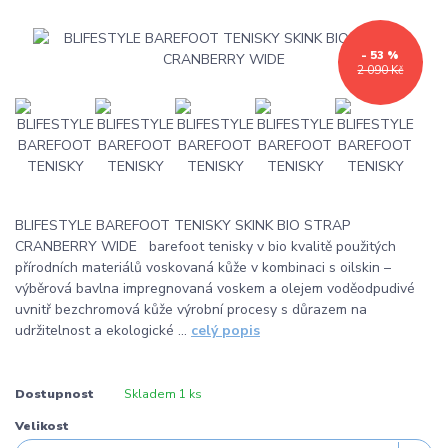
- 53 %
2 090 Kč
BLIFESTYLE BAREFOOT TENISKY SKINK BIO STRAP
CRANBERRY WIDE barefoot tenisky v bio kvalitě použitých
přírodních materiálů voskovaná kůže v kombinaci s oilskin –
výběrová bavlna impregnovaná voskem a olejem voděodpudivé
uvnitř bezchromová kůže výrobní procesy s důrazem na
udržitelnost a ekologické ...
celý popis
Dostupnost
Skladem 1 ks
Velikost