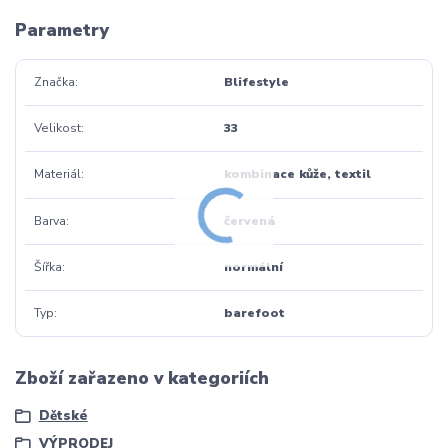
Parametry
Značka
Blifestyle
Velikost
33
Materiál
kombinace kůže, textil
Barva
červená
Šířka
normální
Typ
barefoot
Zboží zařazeno v kategoriích
Dětské
VÝPRODEJ