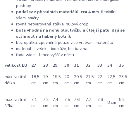
postupy
podešev z přírodních materiálů, cca 4 mm
, flexibilní
všemi směry
rovná netvarovaná stélka, nulový drojp
bota vhodná na nohu ploutvičku a útlejší patu, dají se
stáhnout na hubený kotník
bez opatku, zpevněné pouze více vrstvami materiálu
materiál : svršek – bio kůže, bio bavlna
řada wide – lehce vyšší v nártu
velikost EU
27
28
29
30
31
32
33
34
35
max. vnitřní
18,5
19
19,5
20
20,5
21,5
22
22,5
23,5
délka
cm
cm
cm
cm
cm
cm
cm
cm
cm
max. vnitřní
7,1
7,2
7,4
7,5
7,6
7,7
7,8
8,2
8 cm
šířka
cm
cm
cm
cm
cm
cm
cm
cm