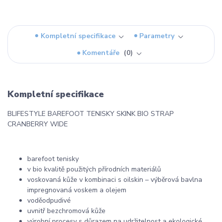
Kompletní specifikace
Parametry
Komentáře
0
Kompletní specifikace
BLIFESTYLE BAREFOOT TENISKY SKINK BIO STRAP
CRANBERRY WIDE
barefoot tenisky
v bio kvalitě použitých přírodních materiálů
voskovaná kůže v kombinaci s oilskin – výběrová bavlna
impregnovaná voskem a olejem
voděodpudivé
uvnitř bezchromová kůže
výrobní procesy s důrazem na udržitelnost a ekologické