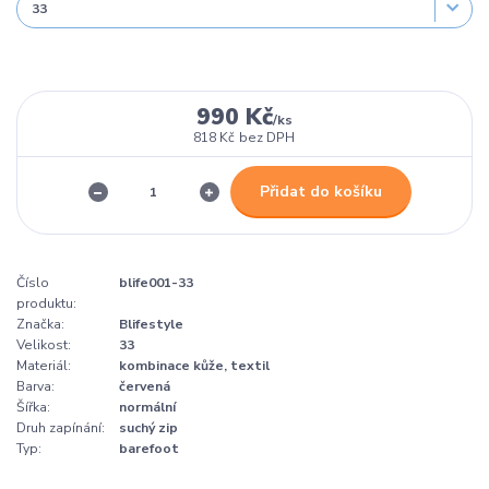
990 Kč
/
ks
818 Kč
bez DPH
Přidat do košíku
Číslo
blife001-33
produktu:
Značka:
Blifestyle
Velikost:
33
Materiál:
kombinace kůže, textil
Barva:
červená
Šířka:
normální
Druh zapínání:
suchý zip
Typ:
barefoot