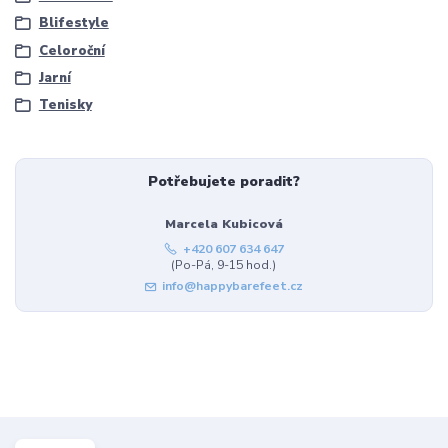
Blifestyle
Celoroční
Jarní
Tenisky
Potřebujete poradit?
Marcela Kubicová
+420 607 634 647
(Po-Pá, 9-15 hod.)
info@happybarefeet.cz