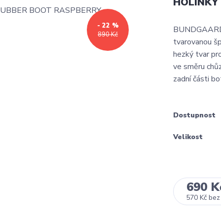
HOLÍNKY
- 22 %
BUNDGAARD 
890 Kč
tvarovanou šp
hezký tvar pr
ve směru chůz
zadní části bot
Dostupnost
Velikost
690 K
570 Kč
bez