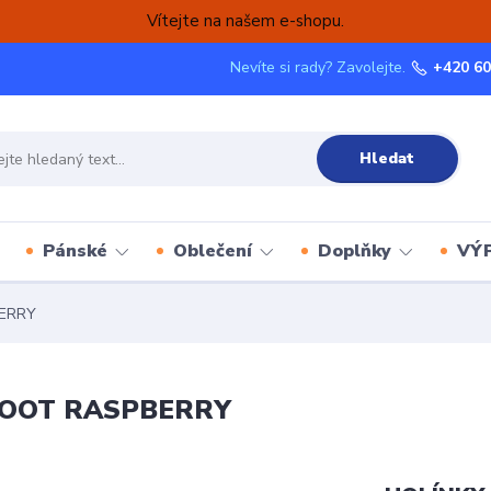
Vítejte na našem e-shopu.
Nevíte si rady? Zavolejte.
+420 60
Hledat
Pánské
Oblečení
Doplňky
VÝ
ERRY
BOOT RASPBERRY