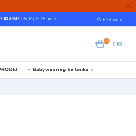
7 634 647
(Po-Pá, 9-15 hod.)
Přihlášení
0
0 Kč
PRODEJ
Babywearing be lenka