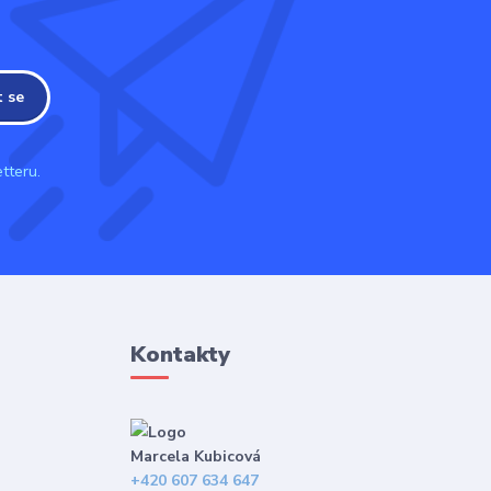
t se
tteru.
Kontakty
Marcela Kubicová
+420 607 634 647