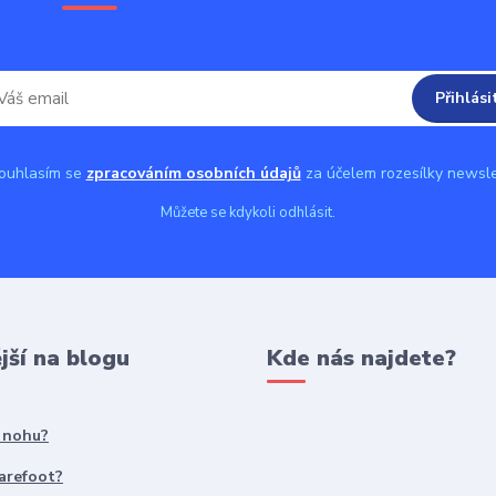
Přihlási
uhlasím se
zpracováním osobních údajů
za účelem rozesílky newsle
Můžete se kdykoli odhlásit.
jší na blogu
Kde nás najdete?
t nohu?
Barefoot?