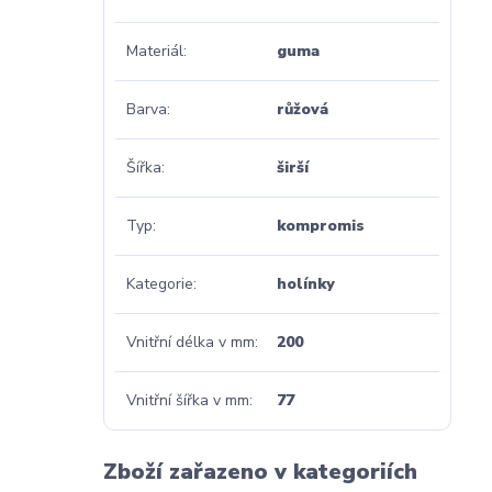
Materiál
guma
Barva
růžová
Šířka
širší
Typ
kompromis
Kategorie
holínky
Vnitřní délka v mm
200
Vnitřní šířka v mm
77
Zboží zařazeno v kategoriích