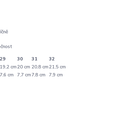
íčně
ečnost
29
30
31
32
19,2 cm
20 cm
20,8 cm
21,5 cm
7,6 cm
7,7 cm
7,8 cm
7,9 cm