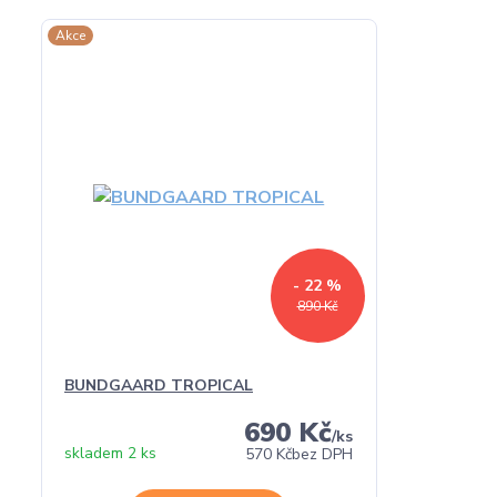
Akce
- 22 %
890 Kč
BUNDGAARD TROPICAL
690 Kč
/
ks
skladem 2 ks
570 Kč
bez DPH