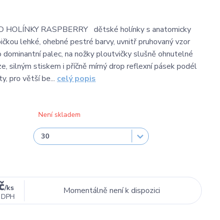
HOLÍNKY RASPBERRY dětské holínky s anatomicky
ičkou lehké, ohebné pestré barvy, uvnitř pruhovaný vzor
o dominantní palec, na nožky ploutvičky slušně ohnutelné
e, silným stiskem i příčně mírný drop reflexní pásek podél
y, pro větší be...
celý popis
Není skladem
č
/
ks
Momentálně není k dispozici
 DPH