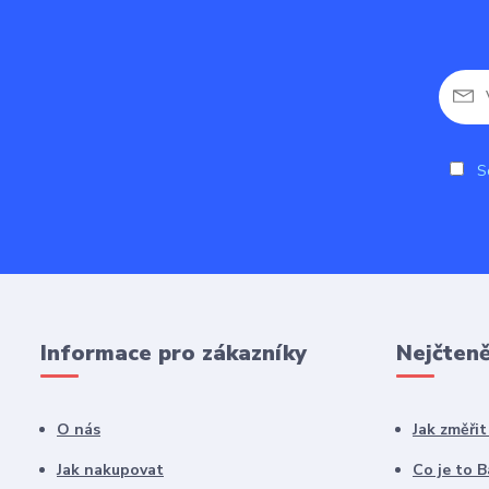
So
Informace pro zákazníky
Nejčteně
O nás
Jak změři
Jak nakupovat
Co je to 