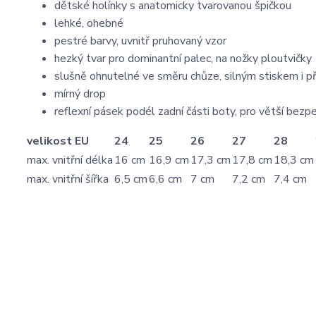
dětské holínky s anatomicky tvarovanou špičkou
lehké, ohebné
pestré barvy, uvnitř pruhovaný vzor
hezký tvar pro dominantní palec, na nožky ploutvičky
slušně ohnutelné ve směru chůze, silným stiskem i př
mírný drop
reflexní pásek podél zadní části boty, pro větší bezp
velikost EU
24
25
26
27
28
max. vnitřní délka
16 cm
16,9 cm
17,3 cm
17,8 cm
18,3 cm
max. vnitřní šířka
6,5 cm
6,6 cm
7 cm
7,2 cm
7,4 cm