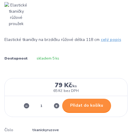
Elastické tkaničky na brzdičku růžové délka 118 cm
celý popis
Dostupnost
skladem 5 ks
79 Kč
/
ks
65 Kč
bez DPH
Přidat do košíku
Číslo
tkanickyruzove