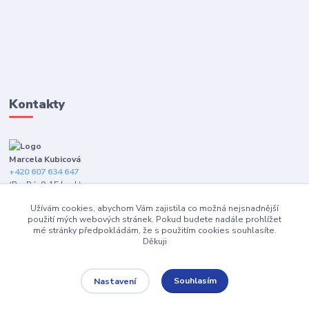
Kontakty
Marcela Kubicová
+420 607 634 647
(Po-Pá, 9-15 hod.)
Užívám cookies, abychom Vám zajistila co možná nejsnadnější
info@happybarefeet.cz
použití mých webových stránek. Pokud budete nadále prohlížet
mé stránky předpokládám, že s použitím cookies souhlasíte.
Děkuji
Souhlasím
Nastavení
2010 - 2021 Happybarefeet.cz | Všechna práva vyhrazena.