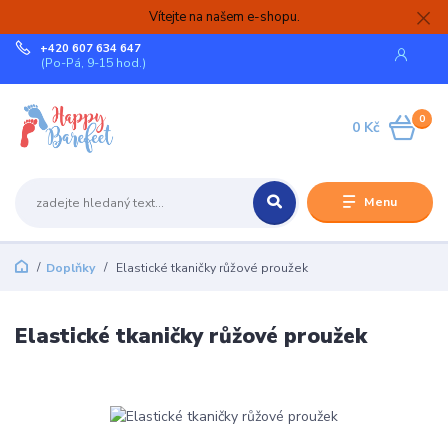
Vítejte na našem e-shopu.
+420 607 634 647
(Po-Pá, 9-15 hod.)
0
0 Kč
Menu
Doplňky
Elastické tkaničky růžové proužek
Elastické tkaničky růžové proužek