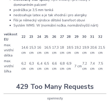
dominantním palcem!
podrážka je 3,5 mm tenká
neobsahuje latex a je tak vhodná i pro alergiky
Filii je německý výrobce dětské barefoot obuvi
Systém WMS: W (normální nožka, normální/vyšší nárt)
velikost
22
23
24
25
26
27
28
29
30
31
32
EU
max.
14,6
15,3
16
16,5
17,3
18
18,5
19,2
19,9
20,6
21,5
vnitřní
cm
cm
cm
cm
cm
cm
cm
cm
cm
cm
cm
délka
max.
6,2
6,3
6,.4
6,5
6,6
6,8
6,9
7,2
7,4
7,5
vnitřní
7 cm
cm
cm
cm
cm
cm
cm
cm
cm
cm
cm
šířka
429 Too Many Requests
openresty