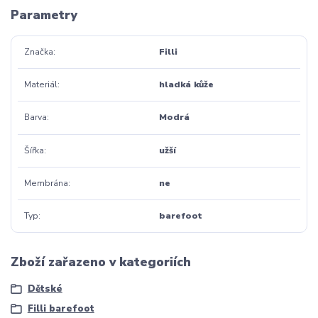
Parametry
Značka
Filli
Materiál
hladká kůže
Barva
Modrá
Šířka
užší
Membrána
ne
Typ
barefoot
Zboží zařazeno v kategoriích
Dětské
Filli barefoot