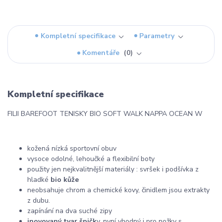
Kompletní specifikace
Parametry
Komentáře
0
Kompletní specifikace
FILII BAREFOOT TENISKY BIO SOFT WALK NAPPA OCEAN W
kožená nízká sportovní obuv
vysoce odolné, lehoučké a flexibilní boty
použity jen nejkvalitnější materiály : svršek i podšívka z
hladké
bio kůže
neobsahuje chrom a chemické kovy, činidlem jsou extrakty
z dubu.
zapínání na dva suché zipy
inovovaný tvar špičk
y, nyní vhodný i pro nožky s