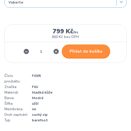
799 Kč
/
ks
660 Kč
bez DPH
Přidat do košíku
Číslo
Fi005
produktu:
Značka:
Filli
Materiál:
hladká kůže
Barva:
Modrá
Šířka:
užší
Membrána:
ne
Druh zapínání:
suchý zip
Typ:
barefoot