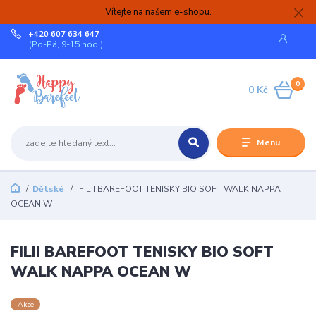
Vítejte na našem e-shopu.
+420 607 634 647
(Po-Pá, 9-15 hod.)
0
0 Kč
Menu
Dětské
FILII BAREFOOT TENISKY BIO SOFT WALK NAPPA
OCEAN W
FILII BAREFOOT TENISKY BIO SOFT
WALK NAPPA OCEAN W
Akce