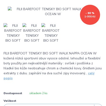
- 60 %
1 990 Kč
FILII BAREFOOT TENISKY BIO SOFT WALK NAPPA OCEAN W
kožená nízká sportovní obuv vysoce odolné, lehoučké a flexibilní
boty použity jen nejkvalitnější materiály : svršek i podšívka z
hladké bio kůže neobsahuje chrom a chemické kovy, činidlem jsou
extrakty z dubu. zapínání na dva suché zipy inovovaný...
celý
popis
Dostupnost
skladem 2 ks
Velikost