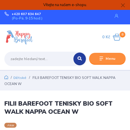
Vítejte na našem e-shopu.
+420 607 634 647
(Po-Pá, 9-15 hod.)
0
0 Kč
Menu
Dětské
FILII BAREFOOT TENISKY BIO SOFT WALK NAPPA
OCEAN W
FILII BAREFOOT TENISKY BIO SOFT
WALK NAPPA OCEAN W
Akce