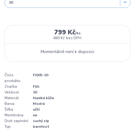
799 Kč
/
ks
660 Kč
bez DPH
Momentálně není k dispozici
Číslo
Fi005-30
produktu:
Značka:
Filli
Velikost:
30
Materiál:
hladká kůže
Barva:
Modrá
Šířka:
užší
Membrána:
ne
Druh zapínání:
suchý zip
Typ:
barefoot