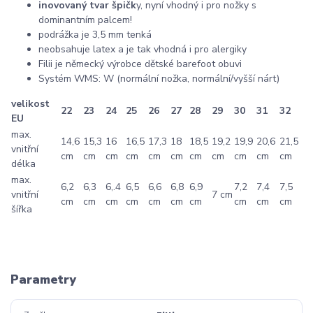
inovovaný tvar špičk
y, nyní vhodný i pro nožky s
dominantním palcem!
podrážka je 3,5 mm tenká
neobsahuje latex a je tak vhodná i pro alergiky
Filii je německý výrobce dětské barefoot obuvi
Systém WMS: W (normální nožka, normální/vyšší nárt)
velikost
22
23
24
25
26
27
28
29
30
31
32
EU
max.
14,6
15,3
16
16,5
17,3
18
18,5
19,2
19,9
20,6
21,5
vnitřní
cm
cm
cm
cm
cm
cm
cm
cm
cm
cm
cm
délka
max.
6,2
6,3
6,.4
6,5
6,6
6,8
6,9
7,2
7,4
7,5
vnitřní
7 cm
cm
cm
cm
cm
cm
cm
cm
cm
cm
cm
šířka
Parametry