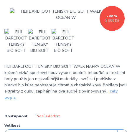
- 60 %
1 990 Kč
FILII BAREFOOT TENISKY BIO SOFT WALK NAPPA OCEAN W
kožená nízká sportovní obuv vysoce odolné, lehoučké a flexibilní
boty použity jen nejkvalitnější materiály : svršek i podšívka z
hladké bio kůže neobsahuje chrom a chemické kovy, činidlem jsou
extrakty z dubu. zapínání na dva suché zipy inovovaný...
celý
popis
Dostupnost
Není skladem
Velikost