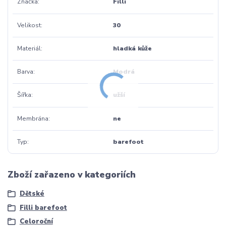
Značka
Filli
Velikost
30
Materiál
hladká kůže
Barva
Modrá
Šířka
užší
Membrána
ne
Typ
barefoot
Zboží zařazeno v kategoriích
Dětské
Filli barefoot
Celoroční