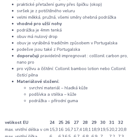
praktické přetažení gumy přes špičku (okop)
svršek je z potištěného veluru
velmi měkká, pružná, všemi směry ohebná podrážka
vhodné pro užší nohy
podrážka je 4mm tenká
obuv má nulový drop
obuv je vyráběná tradičním způsobem v Portugalska
podešve jsou také z Portugalska
doporučuji
pravidelně impregnovat : colllonil carbon pro,
nano pro
pro výživu a čištění: Collonil bamboo lotion nebo Collonil
čistící pěna
Materiálové složení:
svrchní materiál – hladká kůže
podšívka a stélka – kůže
podrážka – přírodní guma
velikost EU
24
25
26
27
28
29
30
31
32
max. vnitřní délka v cm
15,3
16
16,7
17,4
18,1
18,9
19,5
20,2
20,8
max. vnitřní šířka
6
6,3
6,5
6,7
6,8
6,9
7
7,2
7,3