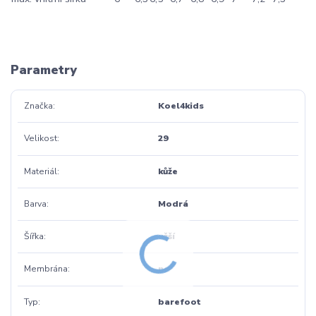
Parametry
Značka
Koel4kids
Velikost
29
Materiál
kůže
Barva
Modrá
Šířka
užší
Membrána
ne
Typ
barefoot