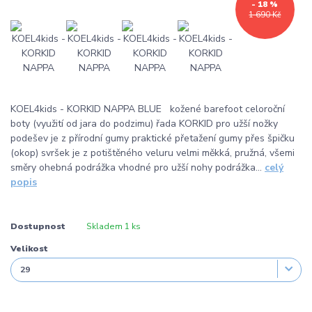
- 18 %
1 690 Kč
KOEL4kids - KORKID NAPPA BLUE kožené barefoot celoroční
boty (využití od jara do podzimu) řada KORKID pro užší nožky
podešev je z přírodní gumy praktické přetažení gumy přes špičku
(okop) svršek je z potištěného veluru velmi měkká, pružná, všemi
směry ohebná podrážka vhodné pro užší nohy podrážka...
celý
popis
Dostupnost
Skladem 1 ks
Velikost