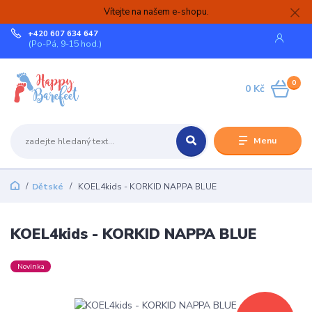
Vítejte na našem e-shopu.
+420 607 634 647
(Po-Pá, 9-15 hod.)
0
0 Kč
Menu
Dětské
KOEL4kids - KORKID NAPPA BLUE
KOEL4kids - KORKID NAPPA BLUE
Novinka