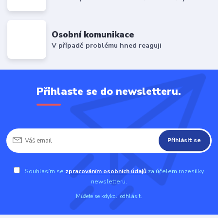
Osobní komunikace
V případě problému hned reaguji
Přihlaste se do newsletteru.
Přihlásit se
Souhlasím se
zpracováním osobních údajů
za účelem rozesílky
newsletteru.
Můžete se kdykoli odhlásit.