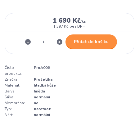
1 690 Kč
/
ks
1 397 Kč
bez DPH
Přidat do košíku
Číslo
ProA006
produktu:
Značka:
Protetika
Materiál:
hladká kůže
Barva:
hnědá
Šířka:
normální
Membrána:
ne
Typ:
barefoot
Nárt:
normální