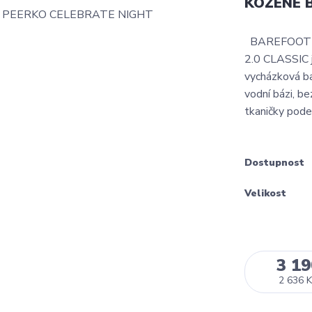
KOŽENÉ 
BAREFOOT 
2.0 CLASSIC j
vycházková ba
vodní bázi, b
tkaničky podeš
Dostupnost
Velikost
3 19
2 636 K