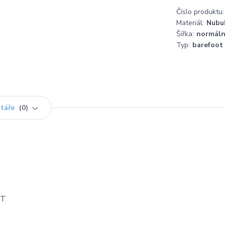
Číslo produktu:
Materiál:
Nubu
Šířka:
normáln
Typ:
barefoot
táře
0
HT