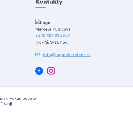
Kontakty
Marcela Kubicová
+420 607 634 647
(Po-Pá, 9-15 hod.)
info@happybarefeet.cz
ránek. Pokud budete
 Děkuji
Vytvořeno na
Eshop-rychle.cz