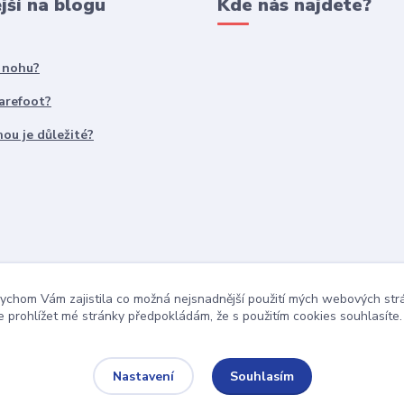
jší na blogu
Kde nás najdete?
t nohu?
Barefoot?
ou je důležité?
ychom Vám zajistila co možná nejsnadnější použití mých webových st
 prohlížet mé stránky předpokládám, že s použitím cookies souhlasíte.
Souhlasím
Nastavení