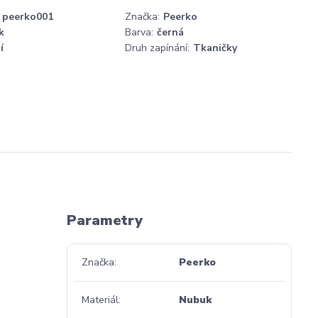
peerko001
Značka:
Peerko
k
Barva:
černá
í
Druh zapínání:
Tkaničky
Parametry
Značka
Peerko
Materiál
Nubuk