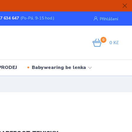
7 634 647
(Po-Pá, 9-15 hod.)
Přihlášení
0
0 Kč
PRODEJ
Babywearing be lenka