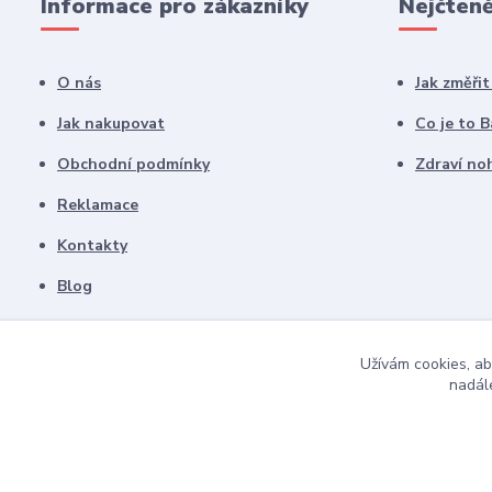
Informace pro zákazníky
Nejčteně
O nás
Jak změři
Jak nakupovat
Co je to 
Obchodní podmínky
Zdraví noh
Reklamace
Kontakty
Blog
Užívám cookies, ab
nadále
2010 - 2021 Happybarefeet.cz | Všechna práva vyhrazena.