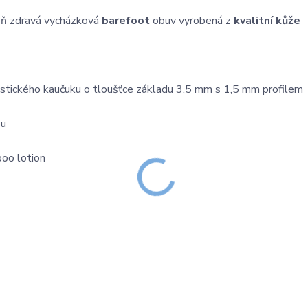
veň zdravá vycházková
barefoot
obuv vyrobená z
kvalitní kůže
lastického kaučuku o tloušťce základu 3,5 mm s 1,5 mm profilem
ou
boo lotion