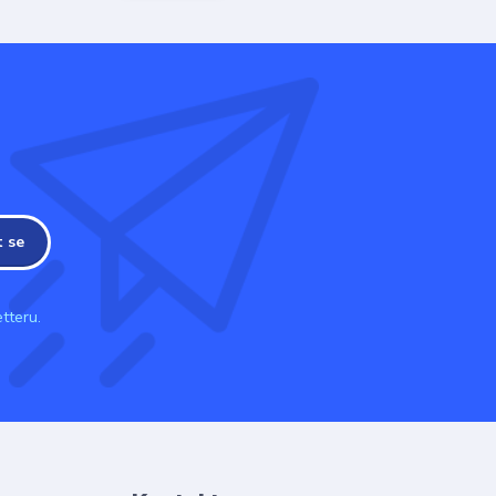
t se
tteru.