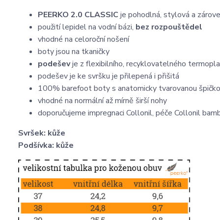
PEERKO 2.0 CLASSIC
je pohodlná, stylová a záro
použití lepidel na vodní bázi,
bez rozpouštědel
vhodné na celoroční nošení
boty jsou na tkaničky
podešev
je z flexibilního, recyklovatelného termop
podešev je ke svršku je přilepená i přišitá
100% barefoot boty s anatomicky tvarovanou špičk
vhodné na normální až mírně širší nohy
doporučujeme impregnaci Collonil, péče Collonil bam
Svršek: kůže
Podšívka: kůže