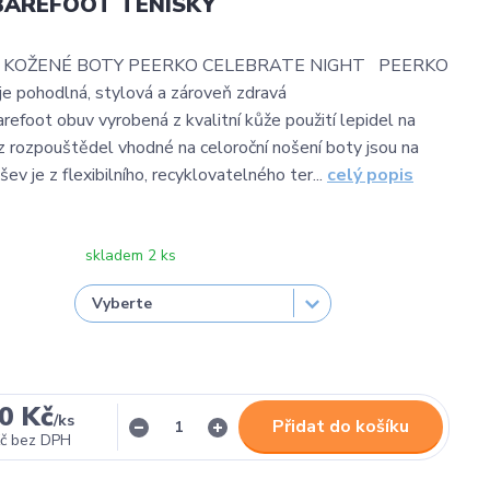
BAREFOOT TENISKY
KOŽENÉ BOTY PEERKO CELEBRATE NIGHT PEERKO
e pohodlná, stylová a zároveň zdravá
refoot obuv vyrobená z kvalitní kůže použití lepidel na
ez rozpouštědel vhodné na celoroční nošení boty jsou na
ev je z flexibilního, recyklovatelného ter...
celý popis
skladem 2 ks
0 Kč
/
ks
Přidat do košíku
č
bez DPH