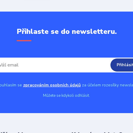
Přihlaste se do newsletteru.
Přihlási
uhlasím se
zpracováním osobních údajů
za účelem rozesílky newsle
Můžete se kdykoli odhlásit.