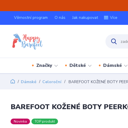
Věrnostní program
O nás
Jak nakupovat
Více
Značky
Dětské
Dámské
Dámské
Celoroční
BAREFOOT KOŽENÉ BOTY PEER
BAREFOOT KOŽENÉ BOTY PEERK
Novinka
TOP produkt