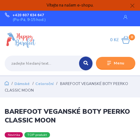
Vítejte na našem e-shopu.
+420 607 634 647
(Po-Pá, 9-15 hod.)
0
0 Kč
Menu
Dámské
Celoroční
BAREFOOT VEGANSKÉ BOTY PEERKO
CLASSIC MOON
BAREFOOT VEGANSKÉ BOTY PEERKO
CLASSIC MOON
Novinka
TOP produkt