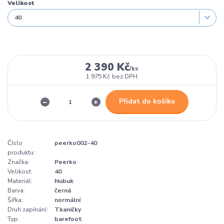
Velikost
2 390 Kč
/
ks
1 975 Kč
bez DPH
Přidat do košíku
Číslo
peerko002-40
produktu:
Značka:
Peerko
Velikost:
40
Materiál:
Nubuk
Barva:
černá
Šířka:
normální
Druh zapínání:
Tkaničky
Typ:
barefoot