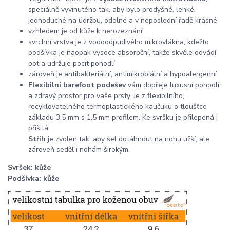
speciálně vyvinutého tak, aby bylo prodyšné, lehké,
jednoduché na údržbu, odolné a v neposlední řadě krásné
vzhledem je od kůže k nerozeznání!
svrchní vrstva je z vodoodpudivého mikrovlákna, kdežto
podšívka je naopak vysoce absorpční, takže skvěle odvádí
pot a udržuje pocit pohodlí
zároveň je antibakteriální, antimikrobiální a hypoalergenní
Flexibilní barefoot podešev
vám dopřeje luxusní pohodlí
a zdravý prostor pro vaše prsty. Je z flexibilního,
recyklovatelného termoplastického kaučuku o tloušťce
základu 3,5 mm s 1,5 mm profilem. Ke svršku je přilepená i
přišitá.
Střih
je zvolen tak, aby šel dotáhnout na nohu užší, ale
zároveň seděl i nohám širokým.
Svršek: kůže
Podšívka: kůže