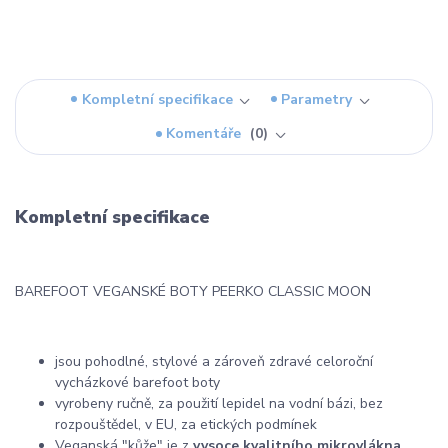
Kompletní specifikace
Parametry
Komentáře
0
Kompletní specifikace
BAREFOOT VEGANSKÉ BOTY PEERKO CLASSIC MOON
jsou pohodlné, stylové a zároveň zdravé celoroční
vycházkové barefoot boty
vyrobeny ručně, za použití lepidel na vodní bázi, bez
rozpouštědel, v EU, za etických podmínek
Veganská "kůže" je z
vysoce kvalitního mikrovlákna
,