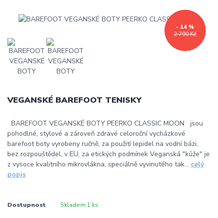
- 14 %
2 790 Kč
VEGANSKÉ BAREFOOT TENISKY
BAREFOOT VEGANSKÉ BOTY PEERKO CLASSIC MOON jsou
pohodlné, stylové a zároveň zdravé celoroční vycházkové
barefoot boty vyrobeny ručně, za použití lepidel na vodní bázi,
bez rozpouštědel, v EU, za etických podmínek Veganská "kůže" je
z vysoce kvalitního mikrovlákna, speciálně vyvinutého tak...
celý
popis
Dostupnost
Skladem 1 ks