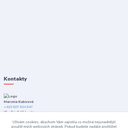
Kontakty
Marcela Kubicová
+420 607 634 647
(Po-Pá, 9-15 hod.)
Užívám cookies, abychom Vám zajistila co možná nejsnadnější
info@happybarefeet.cz
použití mých webových stránek. Pokud budete nadále prohlížet