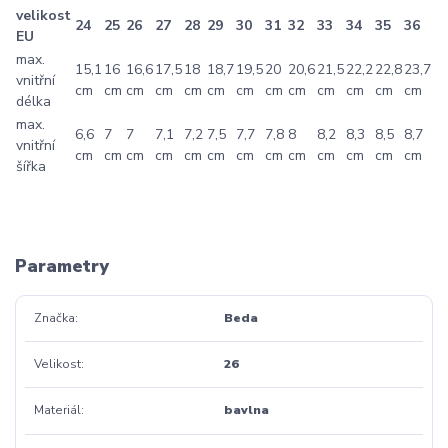
velikost
24
25
26
27
28
29
30
31
32
33
34
35
36
EU
max.
15,1
16
16,6
17,5
18
18,7
19,5
20
20,6
21,5
22,2
22,8
23,7
vnitřní
cm
cm
cm
cm
cm
cm
cm
cm
cm
cm
cm
cm
cm
délka
max.
6,6
7
7
7,1
7,2
7,5
7,7
7,8
8
8,2
8,3
8,5
8,7
vnitřní
cm
cm
cm
cm
cm
cm
cm
cm
cm
cm
cm
cm
cm
šířka
Parametry
Značka
Beda
Velikost
26
Materiál
bavlna