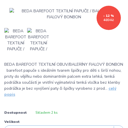
- 12 %
489 Kč
BEDA BAREFOOT TEXTILNÍ OBUV/BALERÍNY FIALOVÝ BONBON
barefoot papuče s ideálním tvarem špičky pro děti s širší nohou,
prsty do vějířku nebo dominantním palcem extra lehká, tenká
podrážka součástí je vnitřní vyjímatelná tenká vložka bez klenby
podrážka je bez vyvýšení paty či špičky vyrobeno z prod...
celý
popis
Dostupnost
Skladem 2 ks
Velikost