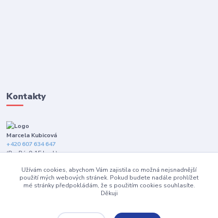
Kontakty
Marcela Kubicová
+420 607 634 647
(Po-Pá, 9-15 hod.)
Užívám cookies, abychom Vám zajistila co možná nejsnadnější
info@happybarefeet.cz
použití mých webových stránek. Pokud budete nadále prohlížet
mé stránky předpokládám, že s použitím cookies souhlasíte.
Děkuji