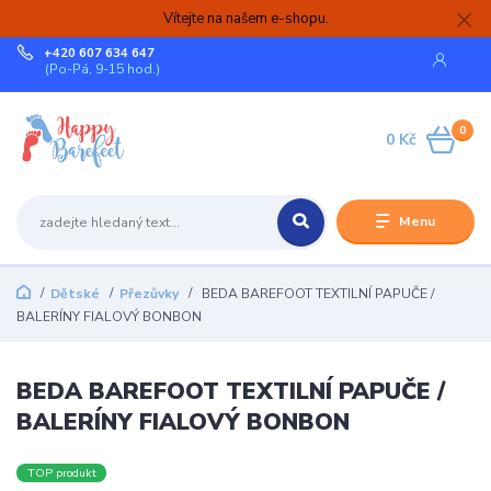
Vítejte na našem e-shopu.
+420 607 634 647
(Po-Pá, 9-15 hod.)
0
0 Kč
Menu
Dětské
Přezůvky
BEDA BAREFOOT TEXTILNÍ PAPUČE /
BALERÍNY FIALOVÝ BONBON
BEDA BAREFOOT TEXTILNÍ PAPUČE /
BALERÍNY FIALOVÝ BONBON
TOP produkt