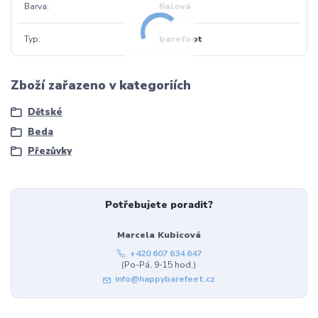
Barva
fialová
Typ
barefoot
Zboží zařazeno v kategoriích
Dětské
Beda
Přezůvky
Potřebujete poradit?
Marcela Kubicová
+420 607 634 647
(Po-Pá, 9-15 hod.)
info@happybarefeet.cz