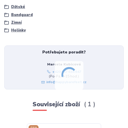
Dětské
Bundgaard
Zimní
Holínky
Potřebujete poradit?
Marcela Kubicová
+420 607 634 647
(Po-Pá, 9-15 hod.)
info@happybarefeet.cz
Související zboží
1
Akce