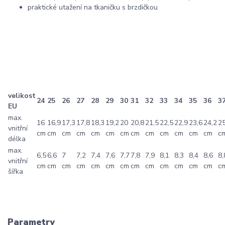
praktické utažení na tkaničku s brzdičkou
velikost
24
25
26
27
28
29
30
31
32
33
34
35
36
3
EU
max.
16
16,9
17,3
17,8
18,3
19,2
20
20,8
21,5
22,5
22,9
23,6
24,2
2
vnitřní
cm
cm
cm
cm
cm
cm
cm
cm
cm
cm
cm
cm
cm
c
délka
max.
6,5
6,6
7
7,2
7,4
7,6
7,7
7,8
7,9
8,1
8,3
8,4
8,6
8,
vnitřní
cm
cm
cm
cm
cm
cm
cm
cm
cm
cm
cm
cm
cm
c
šířka
Parametry