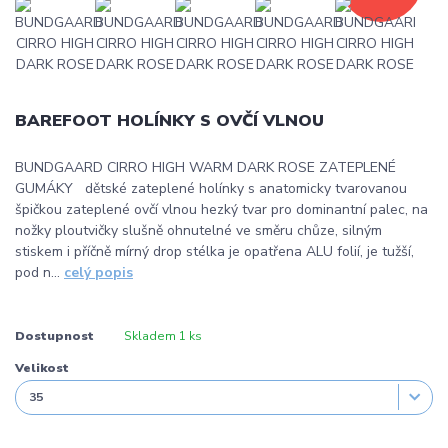
BAREFOOT HOLÍNKY S OVČÍ VLNOU
BUNDGAARD CIRRO HIGH WARM DARK ROSE ZATEPLENÉ
GUMÁKY dětské zateplené holínky s anatomicky tvarovanou
špičkou zateplené ovčí vlnou hezký tvar pro dominantní palec, na
nožky ploutvičky slušně ohnutelné ve směru chůze, silným
stiskem i příčně mírný drop stélka je opatřena ALU folií, je tužší,
pod n...
celý popis
Dostupnost
Skladem 1 ks
Velikost