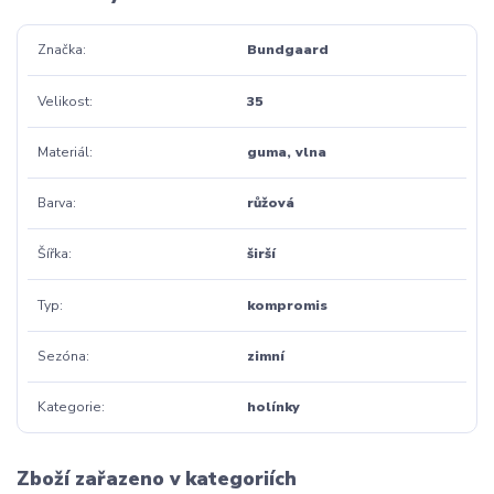
Značka
Bundgaard
Velikost
35
Materiál
guma, vlna
Barva
růžová
Šířka
širší
Typ
kompromis
Sezóna
zimní
Kategorie
holínky
Zboží zařazeno v kategoriích