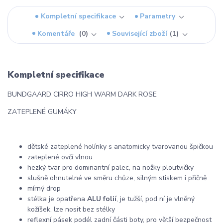
Kompletní specifikace
Parametry
Komentáře
0
Související zboží
1
Kompletní specifikace
BUNDGAARD CIRRO HIGH WARM DARK ROSE
ZATEPLENÉ GUMÁKY
dětské zateplené holínky s anatomicky tvarovanou špičkou
zateplené ovčí vlnou
hezký tvar pro dominantní palec, na nožky ploutvičky
slušně ohnutelné ve směru chůze, silným stiskem i příčně
mírný drop
stélka je opatřena
ALU folií
, je tužší, pod ní je vlněný
kožíšek, lze nosit bez stélky
reflexní pásek podél zadní části boty, pro větší bezpečnost