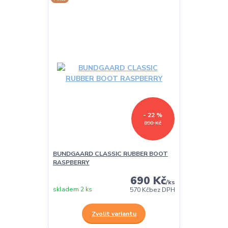
- 22 %
890 Kč
BUNDGAARD CLASSIC RUBBER BOOT
RASPBERRY
690 Kč
/
ks
skladem 2 ks
570 Kč
bez DPH
Zvolit variantu