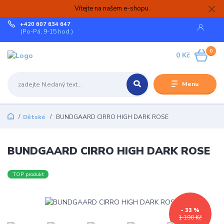
Vítejte na našem e-shopu.
+420 607 634 647
(Po-Pá, 9-15 hod.)
0
0 Kč
Menu
Dětské
BUNDGAARD CIRRO HIGH DARK ROSE
BUNDGAARD CIRRO HIGH DARK ROSE
TOP produkt
- 33 %
1 190 Kč