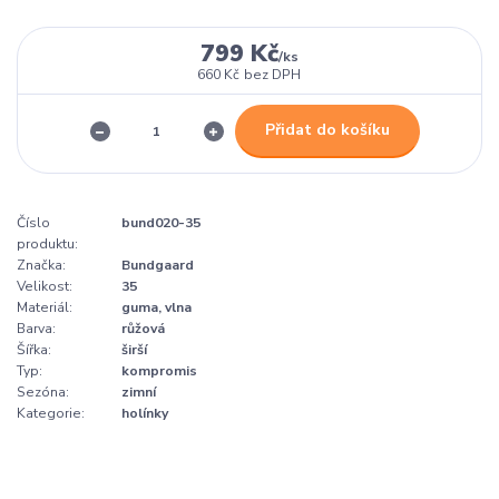
799 Kč
/
ks
660 Kč
bez DPH
Přidat do košíku
Číslo
bund020-35
produktu:
Značka:
Bundgaard
Velikost:
35
Materiál:
guma, vlna
Barva:
růžová
Šířka:
širší
Typ:
kompromis
Sezóna:
zimní
Kategorie:
holínky