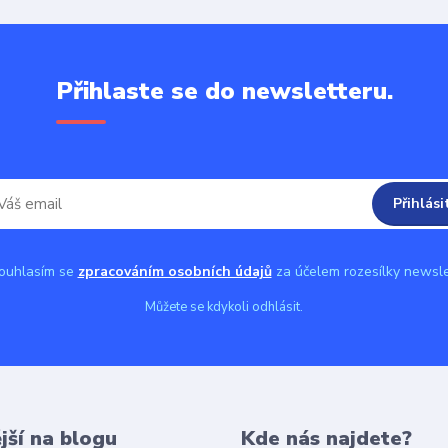
Přihlaste se do newsletteru.
Přihlási
uhlasím se
zpracováním osobních údajů
za účelem rozesílky newsle
Můžete se kdykoli odhlásit.
jší na blogu
Kde nás najdete?