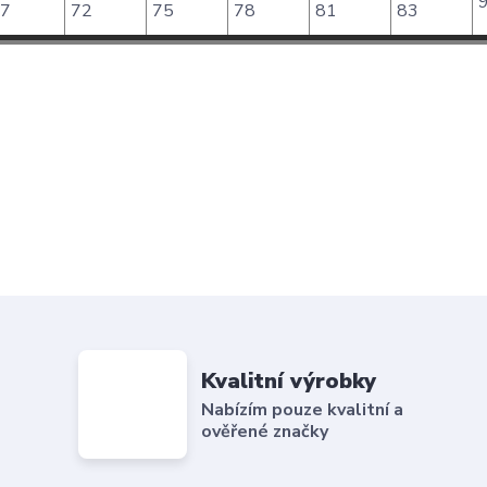
9
7
72
75
78
81
83
Kvalitní výrobky
Nabízím pouze kvalitní a
ověřené značky