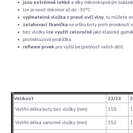
jsou extrémně lehké
a díky mikroskopickým bublin
lze je nosit dokonce až do -30°C
vyjímatelná vložka z pravé ovčí vlny
, tu můžete s
zatahovací tkanička
na vršku boty proti proniknutí
bez vložky
lze využít celoročně
jako klasické gumák
protiskluzová podrážka.
reflexní prvek
pro vyšší bezpečnost vašich dětí.
Velikost
22/23
2
Vnitřní délka boty bez vložky (mm)
155
1
Vnitřní délka samotné vložky (mm)
152
1