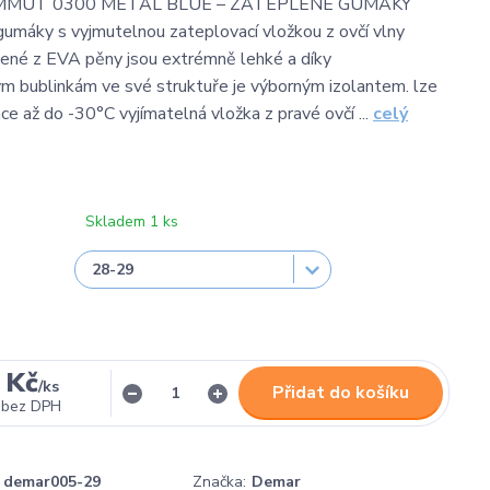
MUT 0300 METAL BLUE – ZATEPLENÉ GUMÁKY
umáky s vyjmutelnou zateplovací vložkou z ovčí vlny
ené z EVA pěny jsou extrémně lehké a díky
m bublinkám ve své struktuře je výborným izolantem. lze
ce až do -30°C vyjímatelná vložka z pravé ovčí ...
celý
Skladem 1 ks
 Kč
/
ks
Přidat do košíku
bez DPH
demar005-29
Značka:
Demar