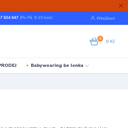
7 634 647
(Po-Pá, 9-15 hod.)
Přihlášení
0
0 Kč
PRODEJ
Babywearing be lenka