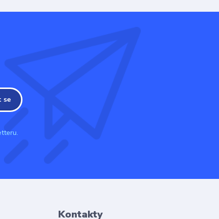
t se
tteru.
Kontakty