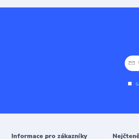
So
Informace pro zákazníky
Nejčteně