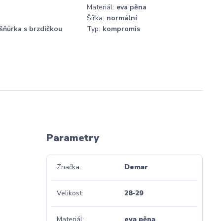
Materiál:
eva pěna
Šířka:
normální
šňůrka s brzdičkou
Typ:
kompromis
Parametry
Značka
Demar
Velikost
28-29
Materiál
eva pěna