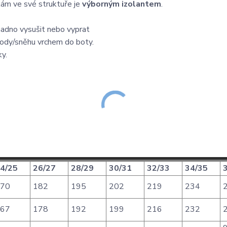
kám ve své struktuře je
výborným izolantem
.
nadno vysušit nebo vyprat
 vody/sněhu vrchem do boty.
y.
4/25
26/27
28/29
30/31
32/33
34/35
3
70
182
195
202
219
234
2
67
178
192
199
216
232
2