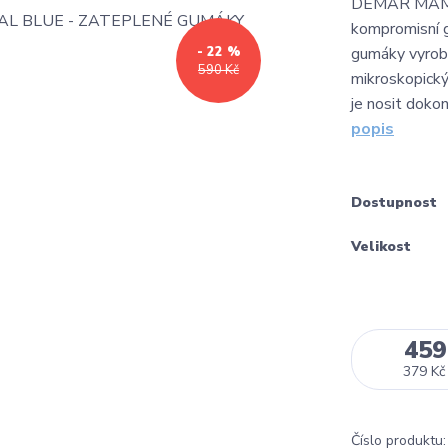
DEMAR MAM
kompromisní g
- 22 %
gumáky vyrob
590 Kč
mikroskopický
je nosit dokon
popis
Dostupnost
Velikost
459
379 Kč
Číslo produktu: