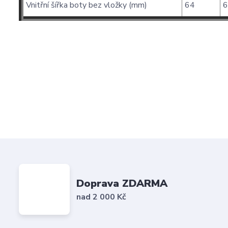
Vnitřní šířka boty bez vložky (mm)
64
6
Doprava ZDARMA
nad 2 000 Kč