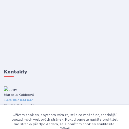
Kontakty
Marcela Kubicová
+420 607 634 647
(Po-Pá, 9-15 hod.)
Užívám cookies, abychom Vám zajistila co možná nejsnadnější
info@happybarefeet.cz
použití mých webových stránek. Pokud budete nadále prohlížet
mé stránky předpokládám, že s použitím cookies souhlasíte.
Děkuji