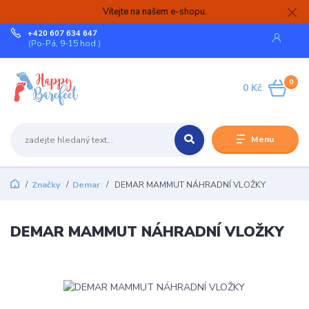
Vítejte na našem e-shopu.
+420 607 634 647
(Po-Pá, 9-15 hod.)
0
0 Kč
Menu
Značky
Demar
DEMAR MAMMUT NÁHRADNÍ VLOŽKY
DEMAR MAMMUT NÁHRADNÍ VLOŽKY