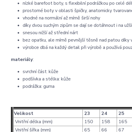
nízké barefoot boty, s flexibilní podrážkou po celé dé
prostorné boty v oblasti špičky, anatomicky tvarovan
vhodné na normální až mírně širší nohy
díky dvou suchým zipům se dají se dotáhnout i na užší
snesou nižší až střední nárt
bez opatku, ale mírně pevnější těsně nad patou dík
výrobce dbá na každý detail při výrobě a používá pouz
materiály
:
svrchní část: kůže
podšívka a stélka: kůže
podrážka: guma
Velikost
23
24
25
Vnitřní délka (mm)
150
158
165
Vnitřní šířka (mm)
65
66
67