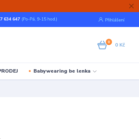
7 634 647
(Po-Pá, 9-15 hod.)
Přihlášení
0
0 Kč
PRODEJ
Babywearing be lenka