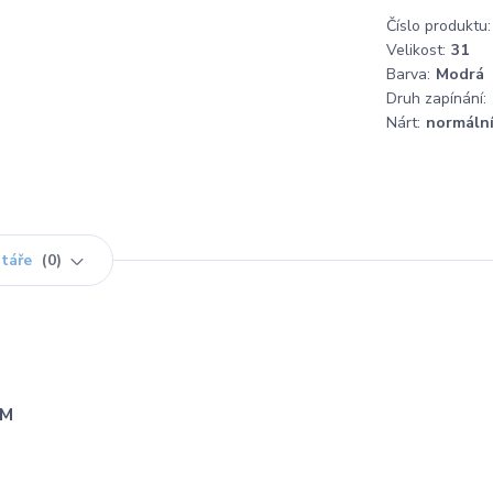
Číslo produktu:
Velikost:
31
Barva:
Modrá
Druh zapínání:
Nárt:
normáln
táře
0
IM