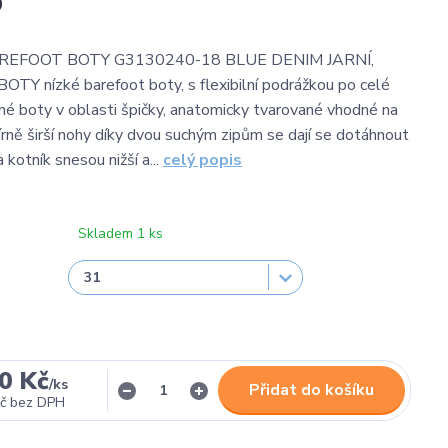
0
EFOOT BOTY G3130240-18 BLUE DENIM JARNÍ,
Y nízké barefoot boty, s flexibilní podrážkou po celé
né boty v oblasti špičky, anatomicky tvarované vhodné na
írně širší nohy díky dvou suchým zipům se dají se dotáhnout
a kotník snesou nižší a...
celý popis
Skladem 1 ks
0 Kč
/
ks
Přidat do košíku
č
bez DPH