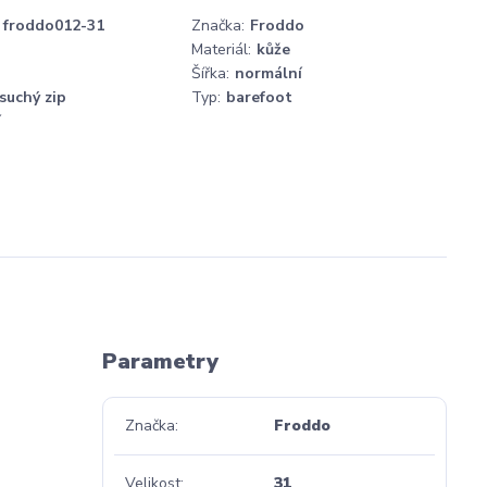
froddo012-31
Značka:
Froddo
Materiál:
kůže
Šířka:
normální
suchý zip
Typ:
barefoot
í
Parametry
Značka
Froddo
Velikost
31