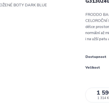
G313024
FRODDO BAR
CELOROČNÍ BOT
délce prostor
normální až m
i na užší patu 
Dostupnost
Velikost
1 59
1 314 K