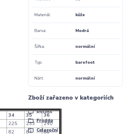
Materiál
kůže
Barva
Modrá
Šířka
normální
Typ
barefoot
Nárt
normální
Zboží zařazeno v kategoriích
Dětské
34
35
36
Froddo
225
233
240
Celoroční
82
84
86