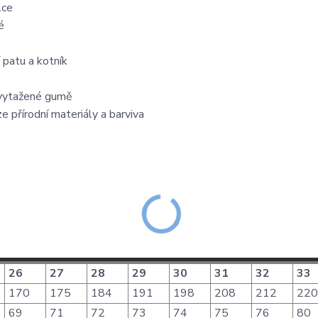
lce
é
 patu a kotník
y vytažené gumě
e přírodní materiály a barviva
26
27
28
29
30
31
32
33
170
175
184
191
198
208
212
220
69
71
72
73
74
75
76
80