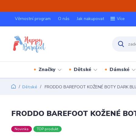
Věrnostní program
O nás
Jak nakupovat
Více
Značky
Dětské
Dámské
Dětské
FRODDO BAREFOOT KOŽENÉ BOTY DARK BL
FRODDO BAREFOOT KOŽENÉ BO
Novinka
TOP produkt