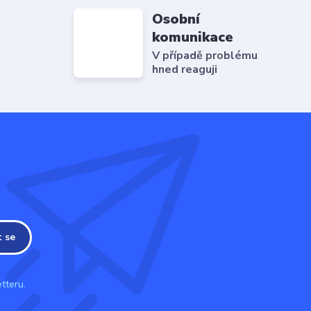
Osobní
komunikace
V případě problému
hned reaguji
t se
tteru.