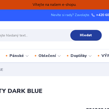
Vítejte na našem e-shopu.
Nevíte si rady? Zavolejte.
+420 60
Hledat
Pánské
Oblečení
Doplňky
VÝ
UE
TY DARK BLUE