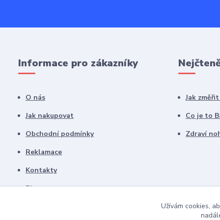
Informace pro zákazníky
Nejčteně
O nás
Jak změři
Jak nakupovat
Co je to 
Obchodní podmínky
Zdraví noh
Reklamace
Kontakty
Blog
Užívám cookies, ab
nadále