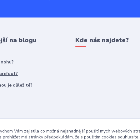
jší na blogu
Kde nás najdete?
t nohu?
Barefoot?
ou je důležité?
ychom Vám zajistila co možná nejsnadnější použití mých webových st
 prohlížet mé stránky předpokládám, že s použitím cookies souhlasíte.