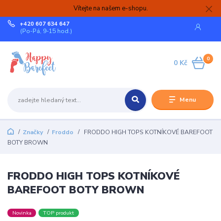
Vítejte na našem e-shopu.
+420 607 634 647
(Po-Pá, 9-15 hod.)
0
0 Kč
Menu
Značky
Froddo
FRODDO HIGH TOPS KOTNÍKOVÉ BAREFOOT
BOTY BROWN
FRODDO HIGH TOPS KOTNÍKOVÉ
BAREFOOT BOTY BROWN
Novinka
TOP produkt