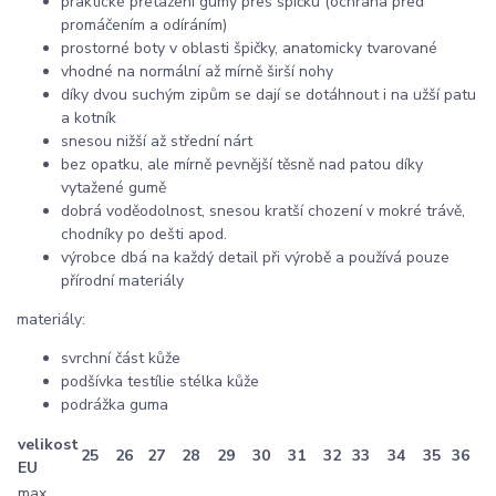
praktické přetažení gumy přes špičku (ochrana před
promáčením a odíráním)
prostorné boty v oblasti špičky, anatomicky tvarované
vhodné na normální až mírně širší nohy
díky dvou suchým zipům se dají se dotáhnout i na užší patu
a kotník
snesou nižší až střední nárt
bez opatku, ale mírně pevnější těsně nad patou díky
vytažené gumě
dobrá voděodolnost, snesou kratší chození v mokré trávě,
chodníky po dešti apod.
výrobce dbá na každý detail při výrobě a používá pouze
přírodní materiály
materiály:
svrchní část kůže
podšívka testílie stélka kůže
podrážka guma
velikost
25
26
27
28
29
30
31
32
33
34
35
36
EU
max.