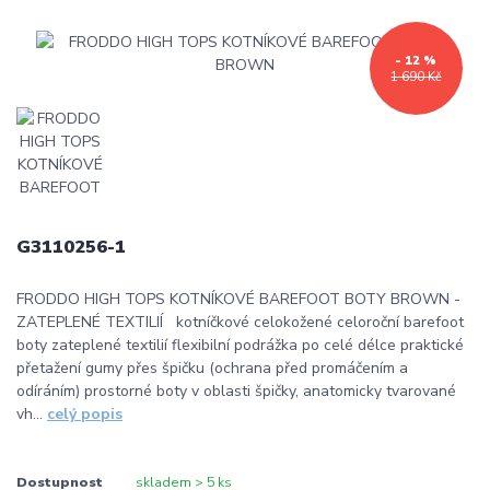
- 12 %
1 690 Kč
G3110256-1
FRODDO HIGH TOPS KOTNÍKOVÉ BAREFOOT BOTY BROWN -
ZATEPLENÉ TEXTILIÍ kotníčkové celokožené celoroční barefoot
boty zateplené textilií flexibilní podrážka po celé délce praktické
přetažení gumy přes špičku (ochrana před promáčením a
odíráním) prostorné boty v oblasti špičky, anatomicky tvarované
vh...
celý popis
Dostupnost
skladem > 5 ks