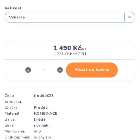
Velikost
1 490 Kč
/
ks
1 231 Kč
bez DPH
Přidat do košíku
Číslo
froddo023
produktu:
Značka:
Froddo
Materiál:
KOMBINACE
Barva:
hnědá
Šířka:
normální
Membrána:
ano
Druh zapínání:
suchý zip