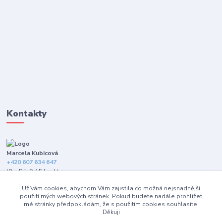
Kontakty
Marcela Kubicová
+420 607 634 647
(Po-Pá, 9-15 hod.)
Užívám cookies, abychom Vám zajistila co možná nejsnadnější
info@happybarefeet.cz
použití mých webových stránek. Pokud budete nadále prohlížet
mé stránky předpokládám, že s použitím cookies souhlasíte.
Děkuji