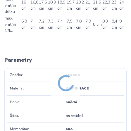
16
16,8
17,6
18,3
18,9
19,7
20,2
21
21,6
22,3
23
24
vnitřní
cm
cm
cm
cm
cm
cm
cm
cm
cm
cm
cm
cm
délka
max.
6,8
7
7,2
7,3
7,4
7,5
7,8
7,9
8,3
8,4
9
vnitřní
8 cm
cm
cm
cm
cm
cm
cm
cm
cm
cm
cm
cm
šířka
Parametry
Značka
Froddo
Materiál
KOMBINACE
Barva
hnědá
Šířka
normální
Membrána
ano