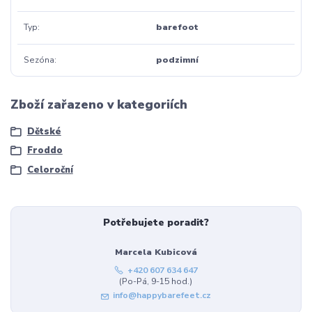
Typ
barefoot
Sezóna
podzimní
Zboží zařazeno v kategoriích
Dětské
Froddo
Celoroční
Potřebujete poradit?
Marcela Kubicová
+420 607 634 647
(Po-Pá, 9-15 hod.)
info@happybarefeet.cz