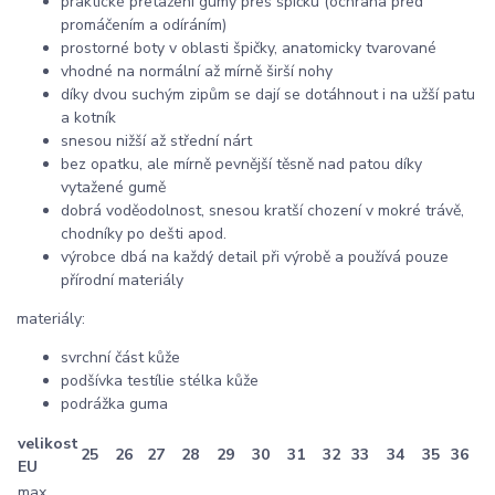
praktické přetažení gumy přes špičku (ochrana před
promáčením a odíráním)
prostorné boty v oblasti špičky, anatomicky tvarované
vhodné na normální až mírně širší nohy
díky dvou suchým zipům se dají se dotáhnout i na užší patu
a kotník
snesou nižší až střední nárt
bez opatku, ale mírně pevnější těsně nad patou díky
vytažené gumě
dobrá voděodolnost, snesou kratší chození v mokré trávě,
chodníky po dešti apod.
výrobce dbá na každý detail při výrobě a používá pouze
přírodní materiály
materiály:
svrchní část kůže
podšívka testílie stélka kůže
podrážka guma
velikost
25
26
27
28
29
30
31
32
33
34
35
36
EU
max.