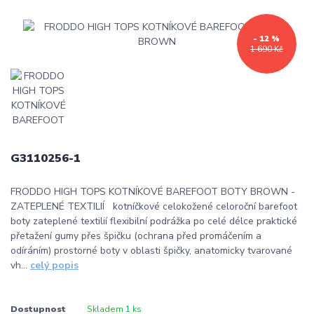
- 12 %
1 690 Kč
G3110256-1
FRODDO HIGH TOPS KOTNÍKOVÉ BAREFOOT BOTY BROWN -
ZATEPLENÉ TEXTILIÍ kotníčkové celokožené celoroční barefoot
boty zateplené textilií flexibilní podrážka po celé délce praktické
přetažení gumy přes špičku (ochrana před promáčením a
odíráním) prostorné boty v oblasti špičky, anatomicky tvarované
vh...
celý popis
Dostupnost
Skladem 1 ks