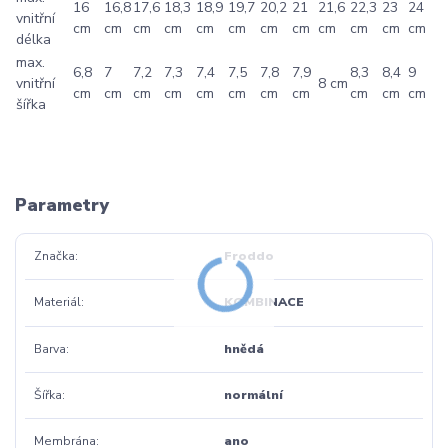
16
16,8
17,6
18,3
18,9
19,7
20,2
21
21,6
22,3
23
24
vnitřní
cm
cm
cm
cm
cm
cm
cm
cm
cm
cm
cm
cm
délka
max.
6,8
7
7,2
7,3
7,4
7,5
7,8
7,9
8,3
8,4
9
vnitřní
8 cm
cm
cm
cm
cm
cm
cm
cm
cm
cm
cm
cm
šířka
Parametry
Značka
Froddo
Materiál
KOMBINACE
Barva
hnědá
Šířka
normální
Membrána
ano