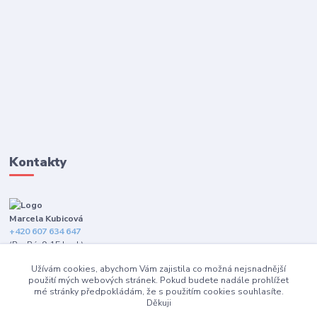
Kontakty
Marcela Kubicová
+420 607 634 647
(Po-Pá, 9-15 hod.)
Užívám cookies, abychom Vám zajistila co možná nejsnadnější
info@happybarefeet.cz
použití mých webových stránek. Pokud budete nadále prohlížet
mé stránky předpokládám, že s použitím cookies souhlasíte.
Děkuji