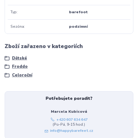
Typ
barefoot
Sezóna
podzimní
Zboží zařazeno v kategoriích
Dětské
Froddo
Celoroční
Potřebujete poradit?
Marcela Kubicová
+420 607 634 647
(Po-Pá, 9-15 hod.)
info@happybarefeet.cz