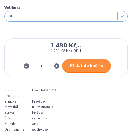
Velikost
1 490 Kč
/
ks
1 231 Kč
bez DPH
Přidat do košíku
Číslo
froddo023-31
produktu:
Značka:
Froddo
Materiál:
KOMBINACE
Barva:
hnědá
Šířka:
normální
Membrána:
ano
Druh zapínání:
suchý zip