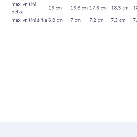
max. vnitřní
16 cm
16,8 cm
17,6 cm
18,3 cm
1
délka
max. vnitřní šířka
6,8 cm
7 cm
7,2 cm
7,3 cm
7