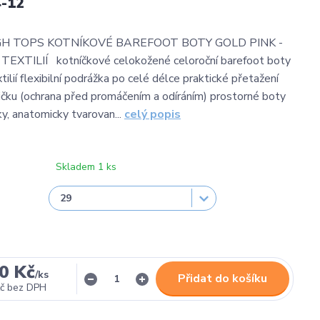
-12
H TOPS KOTNÍKOVÉ BAREFOOT BOTY GOLD PINK -
XTILIÍ kotníčkové celokožené celoroční barefoot boty
ilií flexibilní podrážka po celé délce praktické přetažení
čku (ochrana před promáčením a odíráním) prostorné boty
ky, anatomicky tvarovan...
celý popis
Skladem 1 ks
0 Kč
/
ks
Přidat do košíku
č
bez DPH