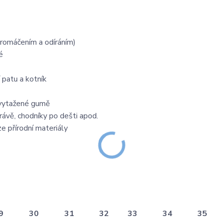
promáčením a odíráním)
é
 patu a kotník
y vytažené gumě
rávě, chodníky po dešti apod.
e přírodní materiály
9
30
31
32
33
34
35