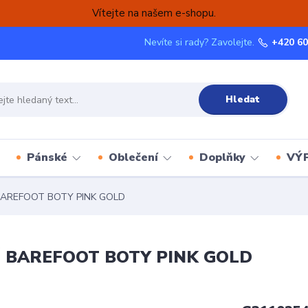
Vítejte na našem e-shopu.
Nevíte si rady? Zavolejte.
+420 60
Hledat
Pánské
Oblečení
Doplňky
VÝ
AREFOOT BOTY PINK GOLD
 BAREFOOT BOTY PINK GOLD