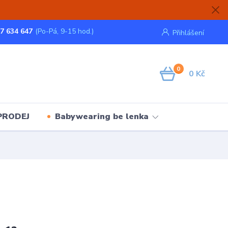
7 634 647
(Po-Pá, 9-15 hod.)
Přihlášení
0
0 Kč
PRODEJ
Babywearing be lenka