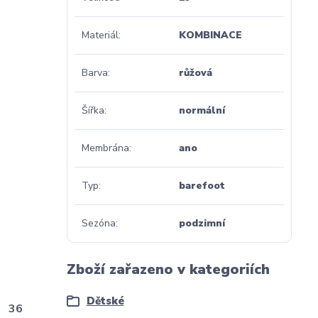
Materiál
KOMBINACE
Barva
růžová
Šířka
normální
Membrána
ano
Typ
barefoot
Sezóna
podzimní
Zboží zařazeno v kategoriích
Dětské
36