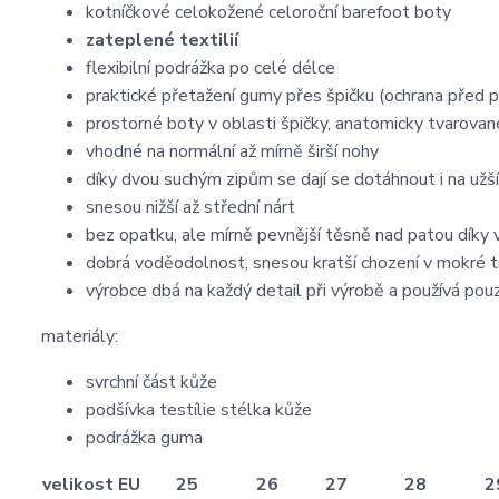
kotníčkové celokožené celoroční barefoot boty
zateplené textilií
flexibilní podrážka po celé délce
praktické přetažení gumy přes špičku (ochrana před 
prostorné boty v oblasti špičky, anatomicky tvarovan
vhodné na normální až mírně širší nohy
díky dvou suchým zipům se dají se dotáhnout i na užší
snesou nižší až střední nárt
bez opatku, ale mírně pevnější těsně nad patou dík
dobrá voděodolnost, snesou kratší chození v mokré t
výrobce dbá na každý detail při výrobě a používá pouz
materiály:
svrchní část kůže
podšívka testílie stélka kůže
podrážka guma
velikost EU
25
26
27
28
2