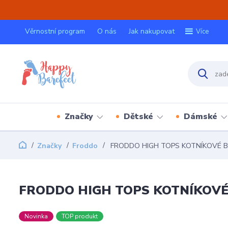
Věrnostní program
O nás
Jak nakupovat
Více
Značky
Dětské
Dámské
Značky
Froddo
FRODDO HIGH TOPS KOTNÍKOVÉ B
FRODDO HIGH TOPS KOTNÍKOVÉ
Novinka
TOP produkt