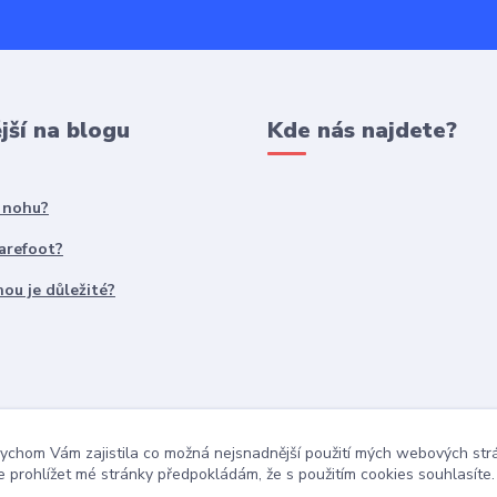
jší na blogu
Kde nás najdete?
t nohu?
Barefoot?
ou je důležité?
ychom Vám zajistila co možná nejsnadnější použití mých webových st
 prohlížet mé stránky předpokládám, že s použitím cookies souhlasíte.