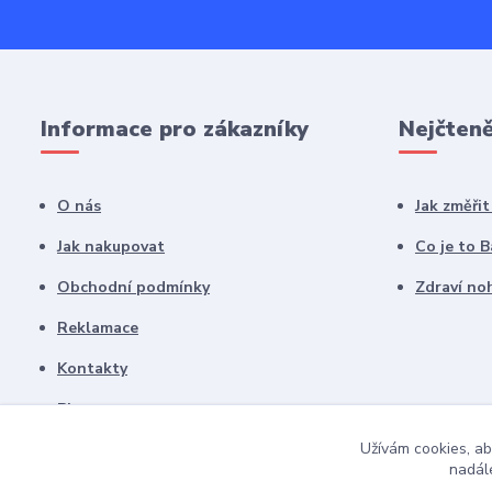
Informace pro zákazníky
Nejčteně
O nás
Jak změři
Jak nakupovat
Co je to 
Obchodní podmínky
Zdraví noh
Reklamace
Kontakty
Blog
Užívám cookies, ab
nadále