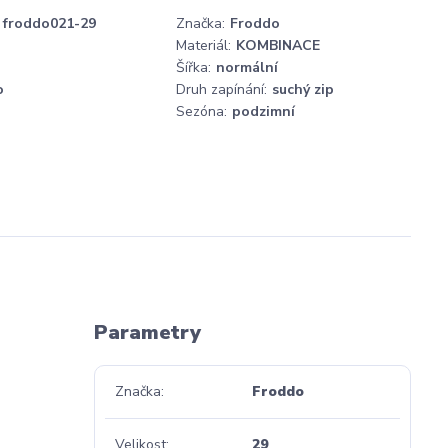
froddo021-29
Značka:
Froddo
Materiál:
KOMBINACE
Šířka:
normální
o
Druh zapínání:
suchý zip
Sezóna:
podzimní
Parametry
Značka
Froddo
Velikost
29