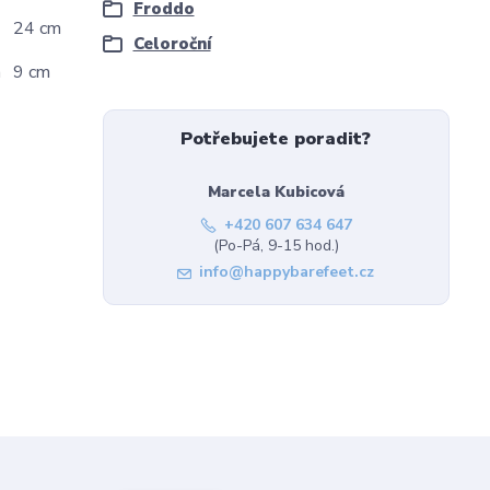
Froddo
24 cm
Celoroční
m
9 cm
Potřebujete poradit?
Marcela Kubicová
+420 607 634 647
(Po-Pá, 9-15 hod.)
info@happybarefeet.cz