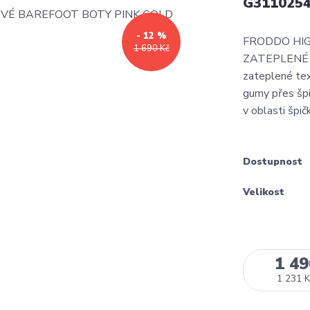
G3110254
- 12 %
FRODDO HIG
1 690 Kč
ZATEPLENÉ TE
zateplené text
gumy přes špi
v oblasti špič
Dostupnost
Velikost
1 49
1 231 K