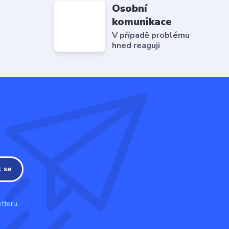
Osobní
komunikace
V případě problému
hned reaguji
t se
tteru.