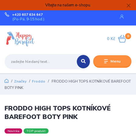
Vítejte na našem e-shopu.
+420 607 634 647
(Po-Pá, 9-15 hod.)
0
0 Kč
Menu
Značky
Froddo
FRODDO HIGH TOPS KOTNÍKOVÉ BAREFOOT
BOTY PINK
FRODDO HIGH TOPS KOTNÍKOVÉ
BAREFOOT BOTY PINK
Novinka
TOP produkt