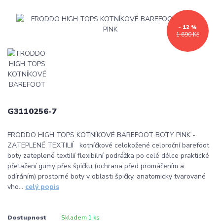
- 12 %
1 690 Kč
G3110256-7
FRODDO HIGH TOPS KOTNÍKOVÉ BAREFOOT BOTY PINK -
ZATEPLENÉ TEXTILIÍ kotníčkové celokožené celoroční barefoot
boty zateplené textilií flexibilní podrážka po celé délce praktické
přetažení gumy přes špičku (ochrana před promáčením a
odíráním) prostorné boty v oblasti špičky, anatomicky tvarované
vho...
celý popis
Dostupnost
Skladem 1 ks