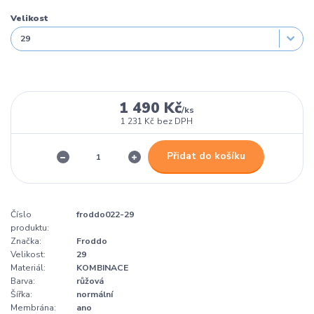
Velikost
1 490 Kč
/
ks
1 231 Kč
bez DPH
Přidat do košíku
Číslo
froddo022-29
produktu:
Značka:
Froddo
Velikost:
29
Materiál:
KOMBINACE
Barva:
růžová
Šířka:
normální
Membrána:
ano