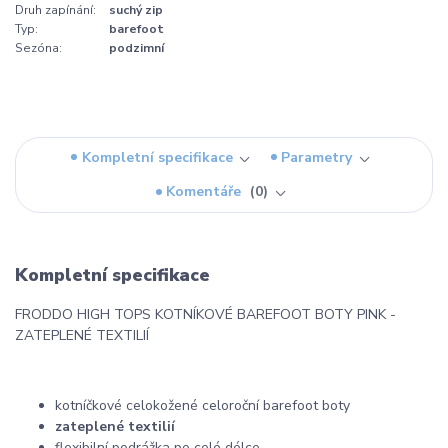
Druh zapínání:
suchý zip
Typ:
barefoot
Sezóna:
podzimní
Kompletní specifikace
Parametry
Komentáře
0
Kompletní specifikace
FRODDO HIGH TOPS KOTNÍKOVÉ BAREFOOT BOTY PINK -
ZATEPLENÉ TEXTILIÍ
kotníčkové celokožené celoroční barefoot boty
zateplené textilií
flexibilní podrážka po celé délce