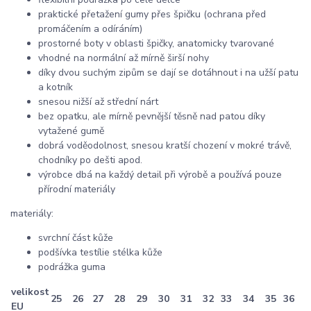
praktické přetažení gumy přes špičku (ochrana před
promáčením a odíráním)
prostorné boty v oblasti špičky, anatomicky tvarované
vhodné na normální až mírně širší nohy
díky dvou suchým zipům se dají se dotáhnout i na užší patu
a kotník
snesou nižší až střední nárt
bez opatku, ale mírně pevnější těsně nad patou díky
vytažené gumě
dobrá voděodolnost, snesou kratší chození v mokré trávě,
chodníky po dešti apod.
výrobce dbá na každý detail při výrobě a používá pouze
přírodní materiály
materiály:
svrchní část kůže
podšívka testílie stélka kůže
podrážka guma
velikost
25
26
27
28
29
30
31
32
33
34
35
36
EU