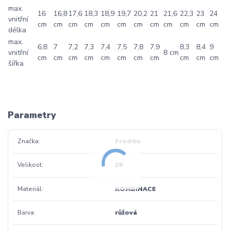
max.
16
16,8
17,6
18,3
18,9
19,7
20,2
21
21,6
22,3
23
24
vnitřní
cm
cm
cm
cm
cm
cm
cm
cm
cm
cm
cm
cm
délka
max.
6,8
7
7,2
7,3
7,4
7,5
7,8
7,9
8,3
8,4
9
vnitřní
8 cm
cm
cm
cm
cm
cm
cm
cm
cm
cm
cm
cm
šířka
Parametry
Značka
Froddo
Velikost
29
Materiál
KOMBINACE
Barva
růžová