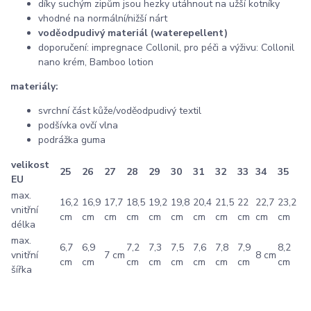
díky suchým zipům jsou hezky utáhnout na užší kotníky
vhodné na normální/nižší nárt
voděodpudivý materiál (waterepellent)
doporučení: impregnace Collonil, pro péči a výživu: Collonil
nano krém, Bamboo lotion
materiály:
svrchní část kůže/voděodpudivý textil
podšívka ovčí vlna
podrážka guma
velikost
25
26
27
28
29
30
31
32
33
34
35
EU
max.
16,2
16,9
17,7
18,5
19,2
19,8
20,4
21,5
22
22,7
23,2
vnitřní
cm
cm
cm
cm
cm
cm
cm
cm
cm
cm
cm
délka
max.
6,7
6,9
7,2
7,3
7,5
7,6
7,8
7,9
8,2
vnitřní
7 cm
8 cm
cm
cm
cm
cm
cm
cm
cm
cm
cm
šířka