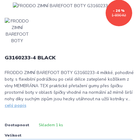
- 26 %
1 890 Kč
G3160233-4 BLACK
FRODDO ZIMNÍ BAREFOOT BOTY G3160233-4 měkké, pohodlné
boty, s flexibilní podrážkou po celé délce zateplené kožíškem z
vlny MEMBRÁNA TEX praktické přetažení gumy přes špičku
prostorné boty v oblasti špičky vhodné na normální až mírně širší
nohy díky suchým zipům jsou hezky utáhnout na užší kotníky v...
celý popis
Dostupnost
Skladem 1 ks
Velikost