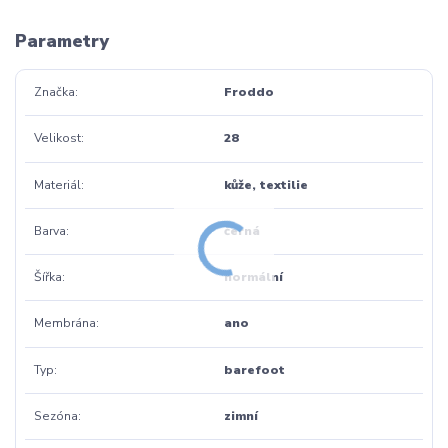
Parametry
Značka
Froddo
Velikost
28
Materiál
kůže, textilie
Barva
černá
Šířka
normální
Membrána
ano
Typ
barefoot
Sezóna
zimní