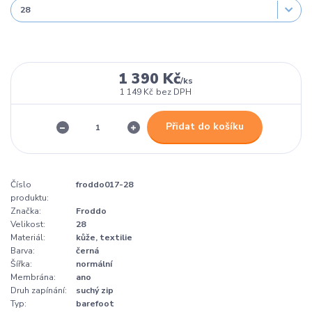
1 390 Kč
/
ks
1 149 Kč
bez DPH
Přidat do košíku
Číslo
froddo017-28
produktu:
Značka:
Froddo
Velikost:
28
Materiál:
kůže, textilie
Barva:
černá
Šířka:
normální
Membrána:
ano
Druh zapínání:
suchý zip
Typ:
barefoot