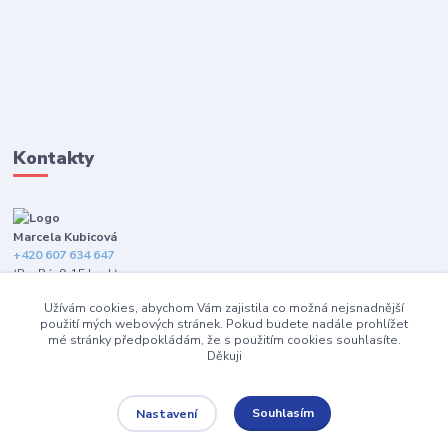
Kontakty
Marcela Kubicová
+420 607 634 647
(Po-Pá, 9-15 hod.)
Užívám cookies, abychom Vám zajistila co možná nejsnadnější
info@happybarefeet.cz
použití mých webových stránek. Pokud budete nadále prohlížet
mé stránky předpokládám, že s použitím cookies souhlasíte.
Děkuji
Souhlasím
Nastavení