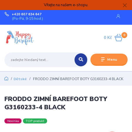
Vítejte na našem e-shopu.
+420 607 634 647
(Po-Pá, 9-15 hod.)
0
0 Kč
Menu
Dětské
FRODDO ZIMNÍ BAREFOOT BOTY G3160233-4 BLACK
FRODDO ZIMNÍ BAREFOOT BOTY
G3160233-4 BLACK
Novinka
TOP produkt