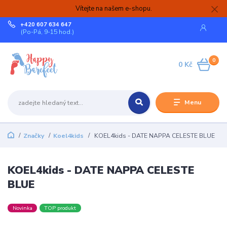
Vítejte na našem e-shopu.
+420 607 634 647
(Po-Pá, 9-15 hod.)
0
0 Kč
Menu
Značky
Koel4kids
KOEL4kids - DATE NAPPA CELESTE BLUE
KOEL4kids - DATE NAPPA CELESTE
BLUE
Novinka
TOP produkt