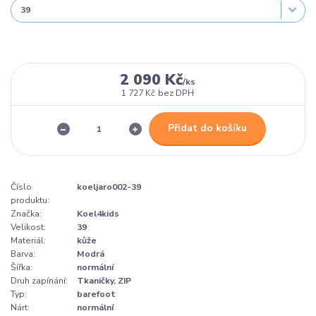
2 090 Kč
/
ks
1 727 Kč
bez DPH
Přidat do košíku
Číslo
koeljaro002-39
produktu:
Značka:
Koel4kids
Velikost:
39
Materiál:
kůže
Barva:
Modrá
Šířka:
normální
Druh zapínání:
Tkaničky, ZIP
Typ:
barefoot
Nárt:
normální