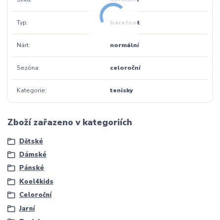
Typ
barefoot
Nárt
normální
Sezóna
celoroční
Kategorie
tenisky
Zboží zařazeno v kategoriích
Dětské
Dámské
Pánské
Koel4kids
Celoroční
Jarní