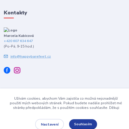
Kontakty
Marcela Kubicová
+420 607 634 647
(Po-Pá, 9-15 hod.)
info@happybarefeet.cz
2010 - 2021 Happybarefeet.cz | Všechna práva vyhrazena.
Užívám cookies, abychom Vám zajistila co možná nejsnadnější
použití mých webových stránek. Pokud budete nadále prohlížet mé
Vytvořeno na
Eshop-rychle.cz
stránky předpokládám, že s použitím cookies souhlasíte. Děkuji
Souhlasím
Nastavení