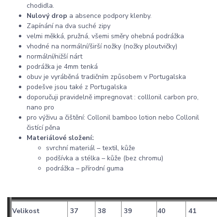
chodidla.
Nulový drop
a absence podpory klenby.
Zapínání na dva suché zipy
velmi měkká, pružná, všemi směry ohebná podrážka
vhodné na normální/širší nožky (nožky ploutvičky)
normální/nižší nárt
podrážka je 4mm tenká
obuv je vyráběná tradičním způsobem v Portugalska
podešve jsou také z Portugalska
doporučuji pravidelně impregnovat : colllonil carbon pro,
nano pro
pro výživu a čištění: Collonil bamboo lotion nebo Collonil
čistící pěna
Materiálové složení:
svrchní materiál – textil, kůže
podšívka a stélka – kůže (bez chromu)
podrážka – přírodní guma
Velikost
37
38
39
40
41