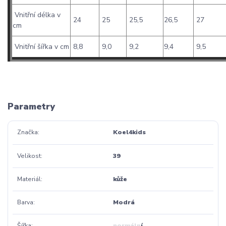
Vnitřní délka v
24
25
25,5
26,5
27
cm
Vnitřní šířka v cm
8,8
9,0
9,2
9,4
9,5
Parametry
Značka
Koel4kids
Velikost
39
Materiál
kůže
Barva
Modrá
Šířka
normální