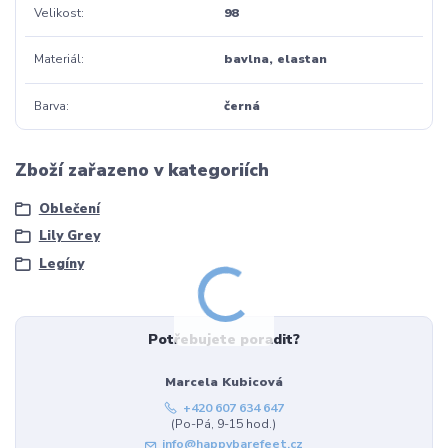
Velikost
98
Materiál
bavlna, elastan
Barva
černá
Zboží zařazeno v kategoriích
Oblečení
Lily Grey
Legíny
Potřebujete poradit?
Marcela Kubicová
+420 607 634 647
(Po-Pá, 9-15 hod.)
info@happybarefeet.cz