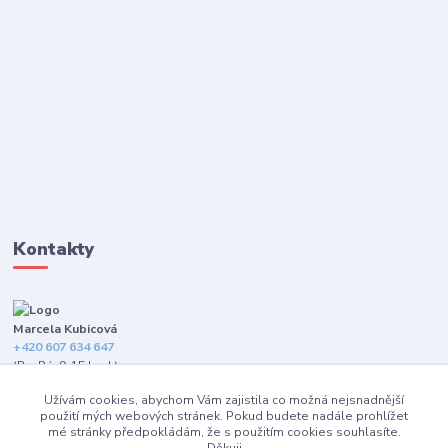
Kontakty
Marcela Kubicová
+420 607 634 647
(Po-Pá, 9-15 hod.)
Užívám cookies, abychom Vám zajistila co možná nejsnadnější
info@happybarefeet.cz
použití mých webových stránek. Pokud budete nadále prohlížet
mé stránky předpokládám, že s použitím cookies souhlasíte.
Děkuji