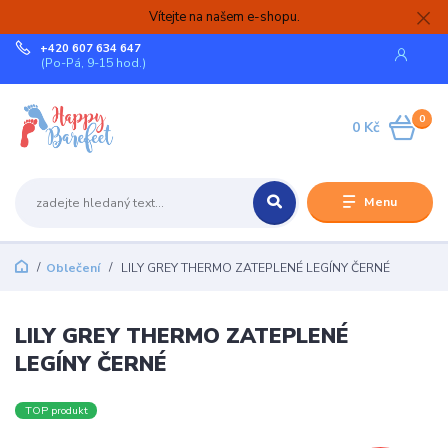
Vítejte na našem e-shopu.
+420 607 634 647
(Po-Pá, 9-15 hod.)
0
0 Kč
Menu
Oblečení
LILY GREY THERMO ZATEPLENÉ LEGÍNY ČERNÉ
LILY GREY THERMO ZATEPLENÉ
LEGÍNY ČERNÉ
TOP produkt