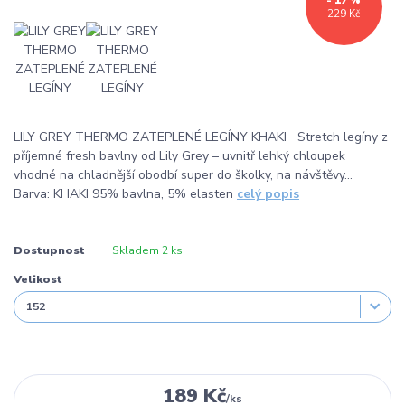
- 17 %
229 Kč
LILY GREY THERMO ZATEPLENÉ LEGÍNY KHAKI Stretch legíny z
příjemné fresh bavlny od Lily Grey – uvnitř lehký chloupek
vhodné na chladnější obodbí super do školky, na návštěvy…
Barva: KHAKI 95% bavlna, 5% elasten
celý popis
Dostupnost
Skladem 2 ks
Velikost
189 Kč
/
ks