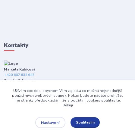
Kontakty
Marcela Kubicová
+420 607 634 647
(Po-Pá, 9-15 hod.)
Užívám cookies, abychom Vám zajistila co možná nejsnadnější
info@happybarefeet.cz
použití mých webových stránek. Pokud budete nadále prohlížet
mé stránky předpokládám, že s použitím cookies souhlasíte.
Děkuji
Souhlasím
Nastavení
2010 - 2021 Happybarefeet.cz | Všechna práva vyhrazena.