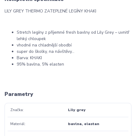
LILY GREY THERMO ZATEPLENÉ LEGÍNY KHAKI
Stretch legíny z příjemné fresh bavlny od Lily Grey – uvnitř
lehký chloupek
vhodné na chladnější obodbí
super do školky, na návštěvy…
Barva: KHAKI
95% bavlna, 5% elasten
Parametry
Značka
Lily grey
Materiál
bavlna, elastan