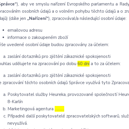
Správce“
), aby ve smyslu nařízení Evropského parlamentu a Rady
pracováním osobních údajů a o volném pohybu těchto údajů a o zru
ajů) (dále jen
„Nařízení“
), zpracovával/a následující osobní údaje:
emailovou adresu
informace o zakoupeném zboží
ýše uvedené osobní údaje budou zpracovány za účelem:
zaslání dotazníků pro zjištění zákaznické spokojenosti
ouhlas udělujete na zpracování po dobu
60 dní
a to za účelem:
zaslání dotazníků pro zjištění zákaznické spokojenosti
e zpracování těchto osobních údajů Správce využívá tyto Zpracova
Poskytovatel služby Heureka, provozované společností Heurek
8-Karlín
Marketingová agentura
………
Případně další poskytovatelé zpracovatelských softwarů, služ
nevyužívá.