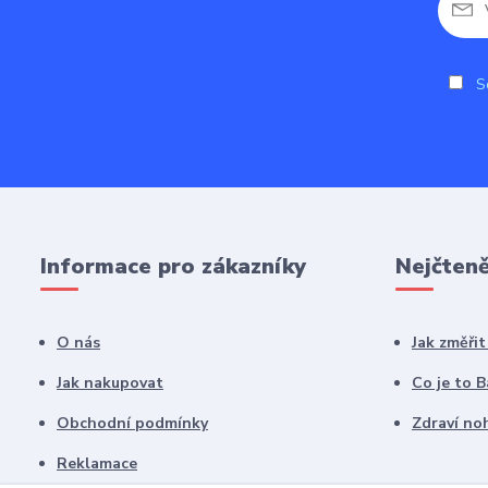
So
Informace pro zákazníky
Nejčteně
O nás
Jak změři
Jak nakupovat
Co je to 
Obchodní podmínky
Zdraví noh
Reklamace