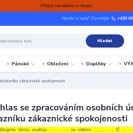
Vítejte na našem e-shopu.
Nevíte si rady? Zavolejte.
+420 60
Hledat
Pánské
Oblečení
Doplňky
VÝ
dotazníku zákaznické spokojenosti
hlas se zpracováním osobních úd
azníku zákaznické spokojenosti
dělujete tímto souhlas ……………..., se sídlem ………………, IČ …………