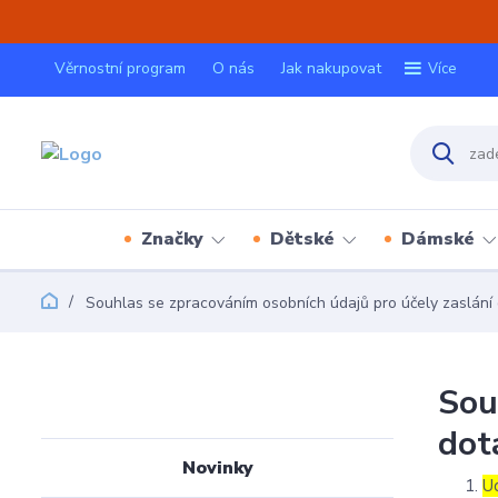
Věrnostní program
O nás
Jak nakupovat
Více
Značky
Dětské
Dámské
Souhlas se zpracováním osobních údajů pro účely zaslání 
Sou
dot
Novinky
U