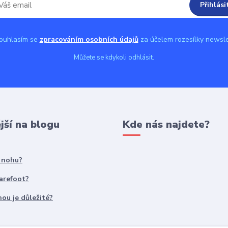
Přihlási
uhlasím se
zpracováním osobních údajů
za účelem rozesílky newsle
Můžete se kdykoli odhlásit.
jší na blogu
Kde nás najdete?
t nohu?
Barefoot?
ou je důležité?