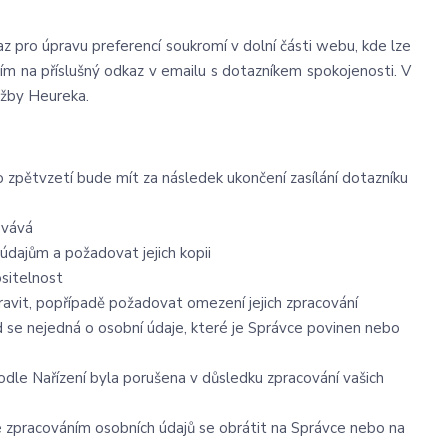
az pro úpravu preferencí soukromí v dolní části webu, kde lze
tím na příslušný odkaz v emailu s dotazníkem spokojenosti. V
užby Heureka.
o zpětvzetí bude mít za následek ukončení zasílání dotazníku
ovává
údajům a požadovat jejich kopii
ositelnost
avit, popřípadě požadovat omezení jejich zpracování
 se nejedná o osobní údaje, které je Správce povinen nebo
odle Nařízení byla porušena v důsledku zpracování vašich
se zpracováním osobních údajů se obrátit na Správce nebo na