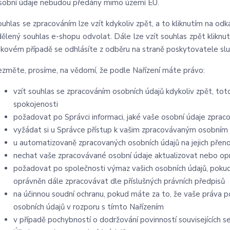
sobní údaje nebudou předány mimo území EU.
ouhlas se zpracováním lze vzít kdykoliv zpět, a to kliknutím na odk
dělený souhlas e-shopu odvolat. Dále lze vzít souhlas zpět kliknu
akovém případě se odhlásíte z odběru na straně poskytovatele sl
ezměte, prosíme, na vědomí, že podle Nařízení máte právo:
vzít souhlas se zpracováním osobních údajů kdykoliv zpět, tot
spokojenosti
požadovat po Správci informaci, jaké vaše osobní údaje zprac
vyžádat si u Správce přístup k vašim zpracovávaným osobním 
u automatizovaně zpracovaných osobních údajů na jejich přen
nechat vaše zpracovávané osobní údaje aktualizovat nebo opr
požadovat po společnosti výmaz vašich osobních údajů, pokud
oprávněn dále zpracovávat dle příslušných právních předpisů
na účinnou soudní ochranu, pokud máte za to, že vaše práva p
osobních údajů v rozporu s tímto Nařízením
v případě pochybností o dodržování povinností souvisejících 