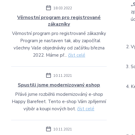
„
18.03.2022
z
Věrnostní program pro registrované
úd
zákazníky
Věrnostní program pro registrované zákazníky
Program je nastaven tak, aby započítal
V
všechny Vaše objednávky od začátku března
2022. Máme př...
číst celé
S
10.11.2021
Spustili jsme modernizovaný eshop
K
Přávě jsme rozběhli modernizováný e-shop
Happy Barefeet. Tento e-shop Vám zpřijemní
výběr a koupi nových bot.
číst celé
10.11.2021