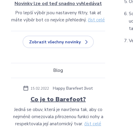
O
Novinky lze od teď snadno vyhledávat
Pro lepší výběr jsou nastaveny filtry, tak ať
S
máte výběr bot co nejvíce přehledný.
číst celé
u
t
V
Zobrazit všechny novinky
Blog
Happy Barefeet život
15.02.2022
Co je to Barefoot?
Jedná se obuv, která je navržena tak, aby co
nejméně omezovala přirozenou funkci nohy a
respektovala její anatomický tvar.
číst celé