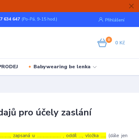
7 634 647
(Po-Pá, 9-15 hod.)
Přihlášení
0
0 Kč
PRODEJ
Babywearing be lenka
ajů pro účely zaslání
……., zapsaná u ………………… , oddíl …, vložka …..
(dále jen