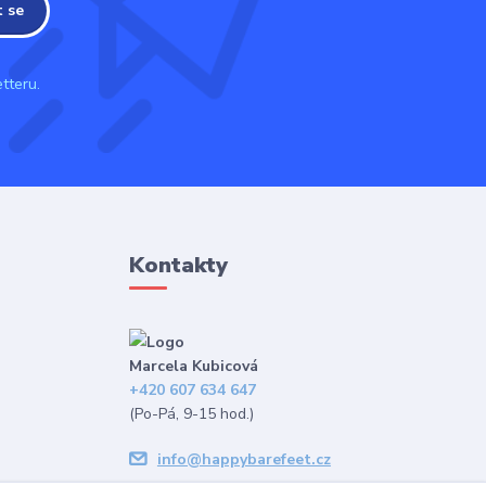
t se
tteru.
Kontakty
Marcela Kubicová
+420 607 634 647
(Po-Pá, 9-15 hod.)
info@happybarefeet.cz