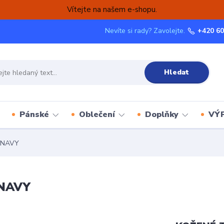
Vítejte na našem e-shopu.
Nevíte si rady? Zavolejte.
+420 60
Hledat
Pánské
Oblečení
Doplňky
VÝ
 NAVY
NAVY