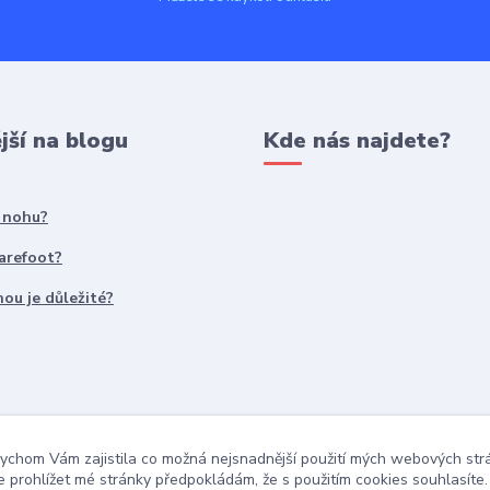
jší na blogu
Kde nás najdete?
t nohu?
Barefoot?
ou je důležité?
ychom Vám zajistila co možná nejsnadnější použití mých webových st
 prohlížet mé stránky předpokládám, že s použitím cookies souhlasíte.