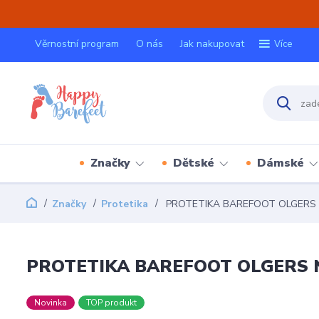
Věrnostní program
O nás
Jak nakupovat
Více
Značky
Dětské
Dámské
Značky
Protetika
PROTETIKA BAREFOOT OLGERS
PROTETIKA BAREFOOT OLGERS 
Novinka
TOP produkt