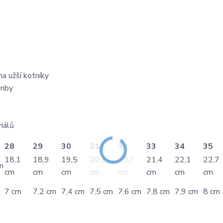
na užší kotníky
enby
iálů
28
29
30
31
32
33
34
35
18,1
18,9
19,5
20,2
20,7
21,4
22,1
22,7
m
cm
cm
cm
cm
cm
cm
cm
cm
7 cm
7,2 cm
7,4 cm
7,5 cm
7,6 cm
7,8 cm
7,9 cm
8 cm