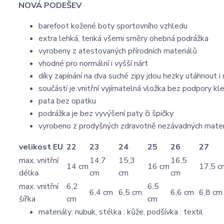
NOVÁ PODEŠEV
barefoot kožené boty sportovního vzhledu
extra lehká, tenká všemi směry ohebná podrážka
vyrobeny z atestovaných přírodních materiálů
vhodné pro normální i vyšší nárt
díky zapínání na dva suché zipy jdou hezky utáhnout i 
součástí je vnitřní vyjímatelná vložka bez podpory kl
pata bez opatku
podrážka je bez vyvýšení paty či špičky
vyrobeno z prodyšných zdravotně nezávadných mater
velikost EU
22
23
24
25
26
27
max. vnitřní
14,7
15,3
16,5
14 cm
16 cm
17,5 c
délka
cm
cm
cm
max. vnitřní
6,2
6,5
6,4 cm
6,5 cm
6,6 cm
6,8 cm
šířka
cm
cm
materiály: nubuk, stélka : kůže, podšívka : textil