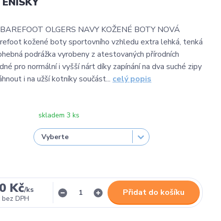
TENISKY
 BAREFOOT OLGERS NAVY KOŽENÉ BOTY NOVÁ
foot kožené boty sportovního vzhledu extra lehká, tenká
hebná podrážka vyrobeny z atestovaných přírodních
né pro normální i vyšší nárt díky zapínání na dva suché zipy
hnout i na užší kotníky součást...
celý popis
skladem 3 ks
0 Kč
/
ks
Přidat do košíku
bez DPH