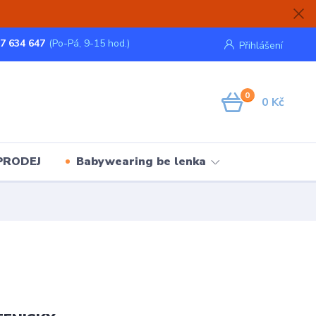
7 634 647
(Po-Pá, 9-15 hod.)
Přihlášení
0
0 Kč
PRODEJ
Babywearing be lenka