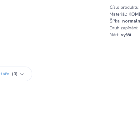
Číslo produktu:
Materiál:
KOM
Šířka:
normáln
Druh zapínání:
Nárt:
vyšší
táře
0