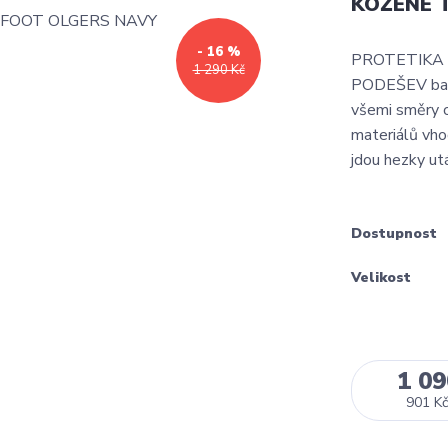
KOŽENÉ 
- 16 %
PROTETIKA
1 290 Kč
PODEŠEV bare
všemi směry o
materiálů vhod
jdou hezky utá
Dostupnost
Velikost
1 09
901 Kč