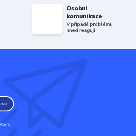
Osobní
komunikace
V případě problému
hned reaguji
t se
tteru.