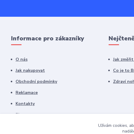
Informace pro zákazníky
Nejčteně
O nás
Jak změři
Jak nakupovat
Co je to 
Obchodní podmínky
Zdraví noh
Reklamace
Kontakty
Blog
Užívám cookies, ab
nadále