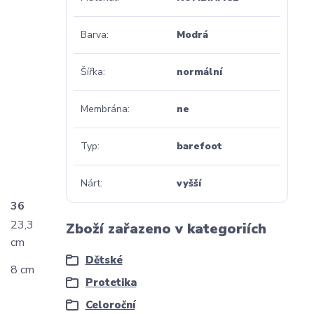
Barva
Modrá
Šířka
normální
Membrána
ne
Typ
barefoot
Nárt
vyšší
36
23,3
Zboží zařazeno v kategoriích
cm
Dětské
8 cm
Protetika
Celoroční