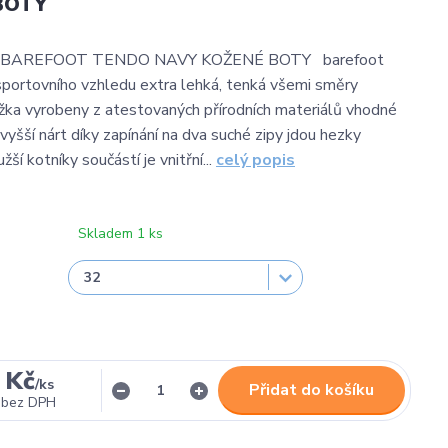
BOTY
BAREFOOT TENDO NAVY KOŽENÉ BOTY barefoot
portovního vzhledu extra lehká, tenká všemi směry
ka vyrobeny z atestovaných přírodních materiálů vhodné
 vyšší nárt díky zapínání na dva suché zipy jdou hezky
žší kotníky součástí je vnitřní...
celý popis
Skladem 1 ks
 Kč
/
ks
Přidat do košíku
bez DPH