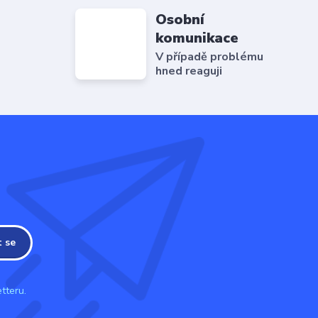
Osobní
komunikace
V případě problému
hned reaguji
t se
tteru.