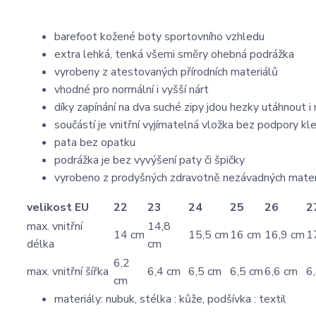
barefoot kožené boty sportovního vzhledu
extra lehká, tenká všemi směry ohebná podrážka
vyrobeny z atestovaných přírodních materiálů
vhodné pro normální i vyšší nárt
díky zapínání na dva suché zipy jdou hezky utáhnout i 
součástí je vnitřní vyjímatelná vložka bez podpory kl
pata bez opatku
podrážka je bez vyvýšení paty či špičky
vyrobeno z prodyšných zdravotně nezávadných mater
velikost EU
22
23
24
25
26
2
max. vnitřní
14,8
14 cm
15,5 cm
16 cm
16,9 cm
1
délka
cm
6,2
max. vnitřní šířka
6,4 cm
6,5 cm
6,5 cm
6,6 cm
6
cm
materiály: nubuk, stélka : kůže, podšívka : textil