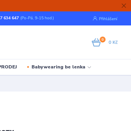
7 634 647
(Po-Pá, 9-15 hod.)
Přihlášení
0
0 Kč
PRODEJ
Babywearing be lenka