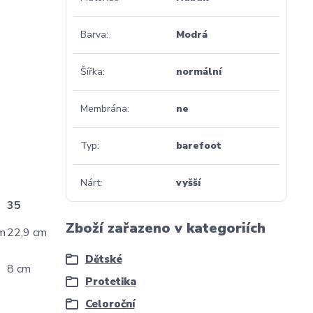
Barva
Modrá
Šířka
normální
Membrána
ne
Typ
barefoot
Nárt
vyšší
35
Zboží zařazeno v kategoriích
m
22,9 cm
Dětské
8 cm
Protetika
Celoroční