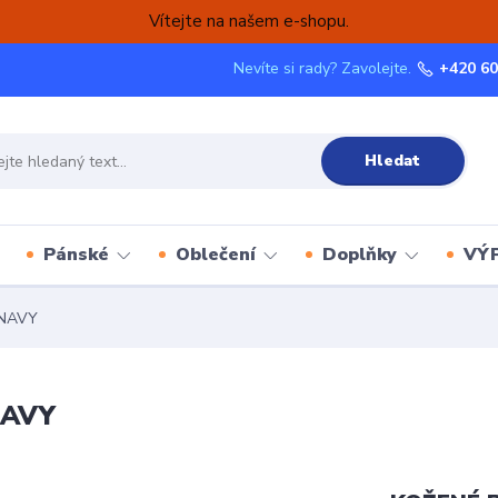
Vítejte na našem e-shopu.
Nevíte si rady? Zavolejte.
+420 60
Hledat
Pánské
Oblečení
Doplňky
VÝ
NAVY
NAVY