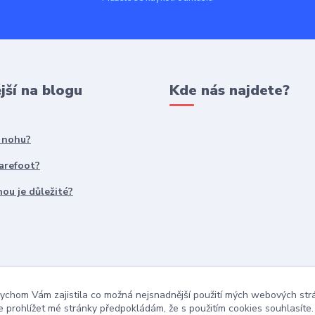
jší na blogu
Kde nás najdete?
t nohu?
Barefoot?
ou je důležité?
ychom Vám zajistila co možná nejsnadnější použití mých webových st
 prohlížet mé stránky předpokládám, že s použitím cookies souhlasíte.