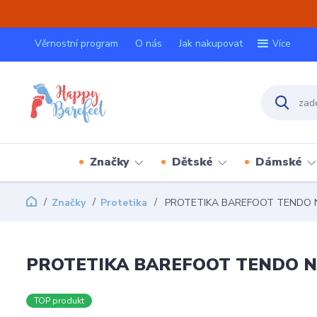
Věrnostní program
O nás
Jak nakupovat
Více
Značky
Dětské
Dámské
Značky
Protetika
PROTETIKA BAREFOOT TENDO 
PROTETIKA BAREFOOT TENDO 
TOP produkt