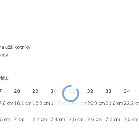
na užší kotníky
enby
iálů
7
28
29
30
31
32
33
34
7,6 cm
18,1 cm
18,9 cm
19,7 cm
20,4 cm
20,9 cm
21,6 cm
22,2 c
,8 cm
7 cm
7,2 cm
7,4 cm
7,5 cm
7,6 cm
7,8 cm
7,9 cm