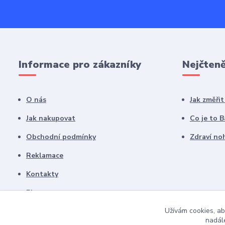
Informace pro zákazníky
Nejčteně
O nás
Jak změři
Jak nakupovat
Co je to 
Obchodní podmínky
Zdraví noh
Reklamace
Kontakty
Blog
Užívám cookies, ab
nadále