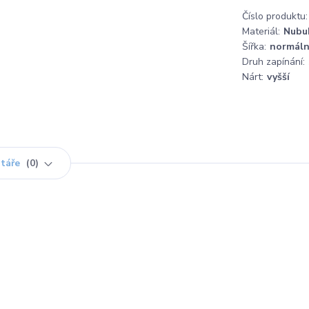
Číslo produktu:
Materiál:
Nubu
Šířka:
normáln
Druh zapínání:
Nárt:
vyšší
táře
0