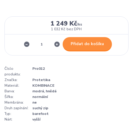
1 249 Kč
/
ks
1 032 Kč
bez DPH
Přidat do košíku
Číslo
Pro012
produktu:
Značka:
Protetika
Materiál:
KOMBINACE
Barva:
modrá, hnědá
Šířka:
normální
Membrána:
ne
Druh zapínání:
suchý zip
Typ:
barefoot
Nárt:
vyšší