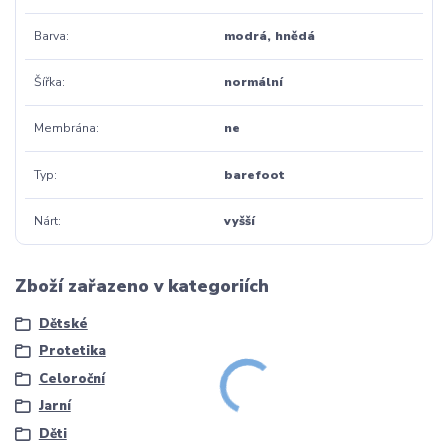
Barva
modrá, hnědá
Šířka
normální
Membrána
ne
Typ
barefoot
Nárt
vyšší
Zboží zařazeno v kategoriích
Dětské
Protetika
Celoroční
Jarní
Děti