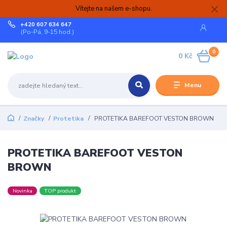
Vítejte na našem e-shopu.
+420 607 634 647
(Po-Pá, 9-15 hod.)
0
0 Kč
Menu
Značky
Protetika
PROTETIKA BAREFOOT VESTON BROWN
PROTETIKA BAREFOOT VESTON
BROWN
Novinka
TOP produkt