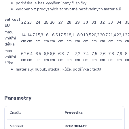
podrážka je bez vyvýšení paty či špičky
vyrobeno z prodyšných zdravotně nezávadných materiálů
velikost
22
23
24
25
26
27
28
29
30
31
32
33
34
3
EU
max.
14
14,7
15,3
16
16,5
17,5
18,1
18,9
19,5
20,2
20,7
21,4
22,1
22
vnitřní
cm
cm
cm
cm
cm
cm
cm
cm
cm
cm
cm
cm
cm
c
délka
max.
6,2
6,4
6,5
6,5
6,6
6,8
7
7,2
7,4
7,5
7,6
7,8
7,9
8
vnitřní
cm
cm
cm
cm
cm
cm
cm
cm
cm
cm
cm
cm
cm
c
šířka
materiály: nubuk, stélka : kůže, podšívka : textil
Parametry
Značka
Protetika
Materiál
KOMBINACE