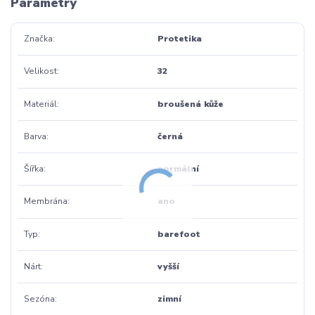
Parametry
Značka
Protetika
Velikost
32
Materiál
broušená kůže
Barva
černá
Šířka
normální
Membrána
ano
Typ
barefoot
Nárt
vyšší
Sezóna
zimní