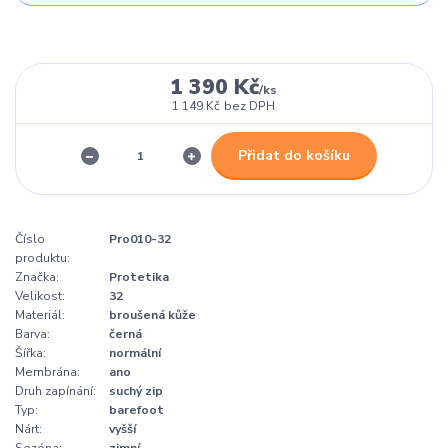
1 390 Kč
/
ks
1 149 Kč
bez DPH
Přidat do košíku
Číslo
Pro010-32
produktu:
Značka:
Protetika
Velikost:
32
Materiál:
broušená kůže
Barva:
černá
Šířka:
normální
Membrána:
ano
Druh zapínání:
suchý zip
Typ:
barefoot
Nárt:
vyšší
Sezóna:
zimní