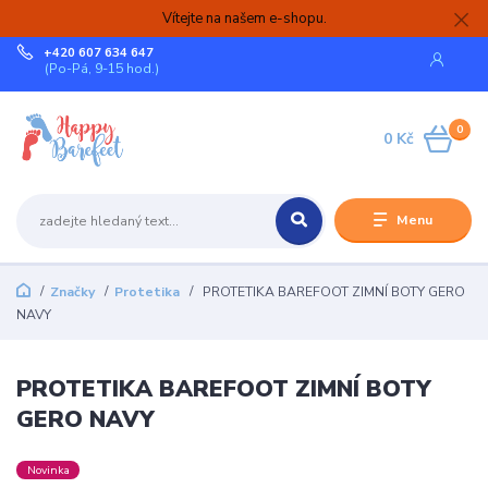
Vítejte na našem e-shopu.
+420 607 634 647
(Po-Pá, 9-15 hod.)
0
0 Kč
Menu
Značky
Protetika
PROTETIKA BAREFOOT ZIMNÍ BOTY GERO
NAVY
PROTETIKA BAREFOOT ZIMNÍ BOTY
GERO NAVY
Novinka