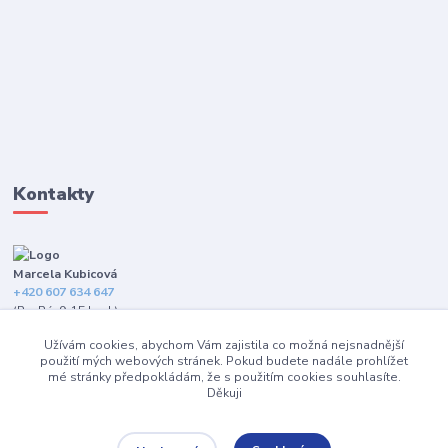
Kontakty
Marcela Kubicová
+420 607 634 647
(Po-Pá, 9-15 hod.)
Užívám cookies, abychom Vám zajistila co možná nejsnadnější
info@happybarefeet.cz
použití mých webových stránek. Pokud budete nadále prohlížet
mé stránky předpokládám, že s použitím cookies souhlasíte.
Děkuji