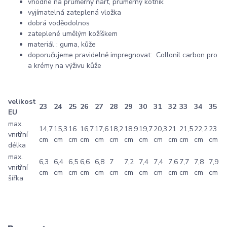
vhodné na průměrný nárt, průměrný kotník
vyjímatelná zateplená vložka
dobrá voděodolnos
zateplené umělým kožíškem
materiál : guma, kůže
doporučujeme pravidelně impregnovat: Collonil carbon pro
a krémy na výživu kůže
velikost
23
24
25
26
27
28
29
30
31
32
33
34
35
EU
max.
14,7
15,3
16
16,7
17,6
18,2
18,9
19,7
20,3
21
21,5
22,2
23
vnitřní
cm
cm
cm
cm
cm
cm
cm
cm
cm
cm
cm
cm
cm
délka
max.
6,3
6,4
6,5
6,6
6,8
7
7,2
7,4
7,4
7,6
7,7
7,8
7,9
vnitřní
cm
cm
cm
cm
cm
cm
cm
cm
cm
cm
cm
cm
cm
šířka