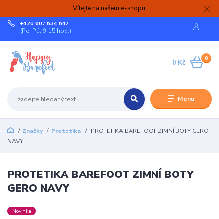
Vítejte na našem e-shopu.
+420 607 634 647
(Po-Pá, 9-15 hod.)
0
0 Kč
Menu
Značky
Protetika
PROTETIKA BAREFOOT ZIMNÍ BOTY GERO
NAVY
PROTETIKA BAREFOOT ZIMNÍ BOTY
GERO NAVY
Novinka