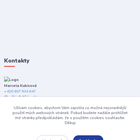
Kontakty
Marcela Kubicová
+420 607 634 647
(Po-Pá, 9-15 hod.)
Užívám cookies, abychom Vám zajistila co možná nejsnadnější
info@happybarefeet.cz
použití mých webových stránek. Pokud budete nadále prohlížet
mé stránky předpokládám, že s použitím cookies souhlasíte.
Děkuji