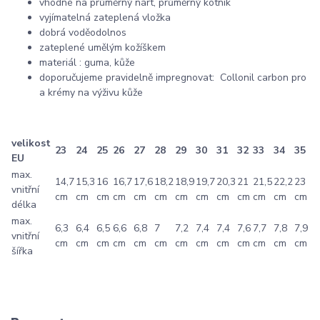
vhodné na průměrný nárt, průměrný kotník
vyjímatelná zateplená vložka
dobrá voděodolnos
zateplené umělým kožíškem
materiál : guma, kůže
doporučujeme pravidelně impregnovat: Collonil carbon pro
a krémy na výživu kůže
velikost
23
24
25
26
27
28
29
30
31
32
33
34
35
EU
max.
14,7
15,3
16
16,7
17,6
18,2
18,9
19,7
20,3
21
21,5
22,2
23
vnitřní
cm
cm
cm
cm
cm
cm
cm
cm
cm
cm
cm
cm
cm
délka
max.
6,3
6,4
6,5
6,6
6,8
7
7,2
7,4
7,4
7,6
7,7
7,8
7,9
vnitřní
cm
cm
cm
cm
cm
cm
cm
cm
cm
cm
cm
cm
cm
šířka