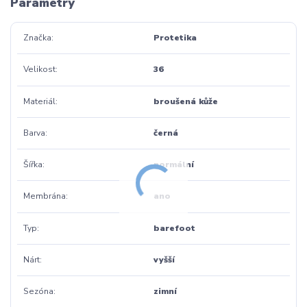
Parametry
Značka
Protetika
Velikost
36
Materiál
broušená kůže
Barva
černá
Šířka
normální
Membrána
ano
Typ
barefoot
Nárt
vyšší
Sezóna
zimní