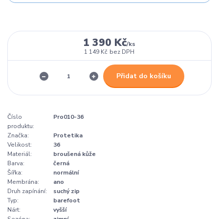
1 390 Kč
/
ks
1 149 Kč
bez DPH
Přidat do košíku
Číslo
Pro010-36
produktu:
Značka:
Protetika
Velikost:
36
Materiál:
broušená kůže
Barva:
černá
Šířka:
normální
Membrána:
ano
Druh zapínání:
suchý zip
Typ:
barefoot
Nárt:
vyšší
Sezóna:
zimní