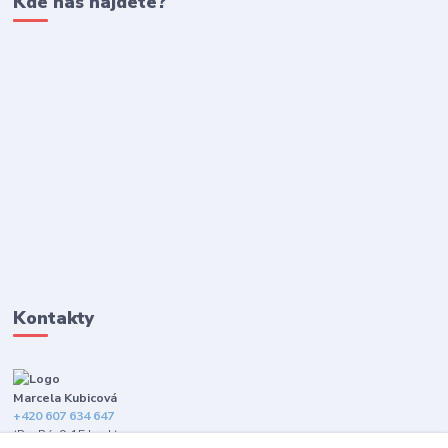
Kde nás najdete?
Kontakty
Marcela Kubicová
+420 607 634 647
(Po-Pá, 9-15 hod.)