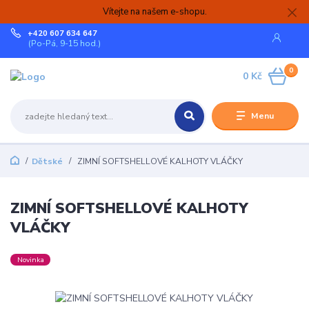
Vítejte na našem e-shopu.
+420 607 634 647
(Po-Pá, 9-15 hod.)
0
0 Kč
Menu
Dětské
ZIMNÍ SOFTSHELLOVÉ KALHOTY VLÁČKY
ZIMNÍ SOFTSHELLOVÉ KALHOTY
VLÁČKY
Novinka