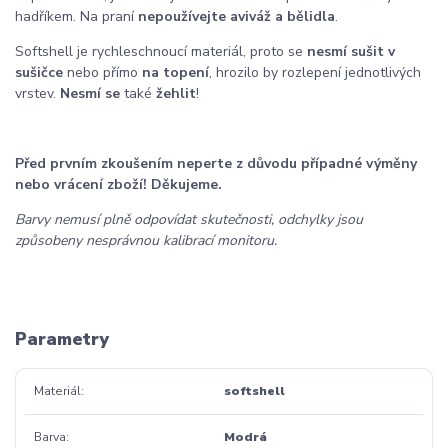
hadříkem. Na praní
nepoužívejte aviváž a bělidla
.
Softshell je rychleschnoucí materiál, proto se
nesmí sušit v
sušičce
nebo přímo
na topení
, hrozilo by rozlepení jednotlivých
vrstev.
Nesmí se
také
žehlit
!
Před prvním zkoušením neperte z důvodu případné výměny
nebo vrácení zboží! Děkujeme.
Barvy nemusí plně odpovídat skutečnosti, odchylky jsou
způsobeny nesprávnou kalibrací monitoru.
Parametry
Materiál
softshell
Barva
Modrá