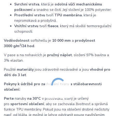
Svrchní vrstva
, která je
odolná vůči mechanickému
poškození
a snadno se čistí. Její složení je 100% polyester.
Prostřední vrstvu
tvoří
TPU membrána
, která je
nepromokavá a prodyšná.
Vnitřní vrstvu
tvoří
fleece
, který má skvělé termoregulační
schopnosti.
Voděodolnost
softshellu je
10 000 mm
a
prodyšnost
2
3000 g/m
/24 hod
.
V pase a na nohavicích je
pružný náplet
, složení 97% bavlna a
3% elastan.
Použité
materiály
jsou zdravotně nezávadné a jsou
vhodné pro
děti do 3 let
.
Pokyny k údržbě pro zachování tvaru a stálobarevnosti
oblečení:
Perte
naruby
na
30°C
v prostředku, který je určený
pro
sportovní oblečení
, aby se zachovala životnost a správná
funkce TPU membrány. Pokud jsou na oblečení drobné nečistoty
např. od bláta, je možné je lehce odstranit pouze navlhčeným