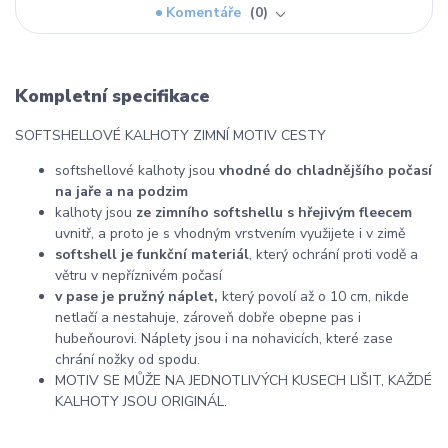
Komentáře
0
Kompletní specifikace
SOFTSHELLOVÉ KALHOTY ZIMNÍ MOTIV CESTY
softshellové kalhoty jsou
vhodné do chladnějšího počasí
na jaře a na podzim
kalhoty jsou
ze zimního softshellu s hřejivým fleecem
uvnitř, a proto je s vhodným vrstvením využijete i v zimě
softshell je funkční materiál
, který ochrání proti vodě a
větru v nepříznivém počasí
v pase je pružný náplet,
který povolí až o 10 cm, nikde
netlačí a nestahuje, zároveň dobře obepne pas i
hubeňourovi. Náplety jsou i na nohavicích, které zase
chrání nožky od spodu.
MOTIV SE MŮŽE NA JEDNOTLIVÝCH KUSECH LIŠIT, KAŽDÉ
KALHOTY JSOU ORIGINÁL.