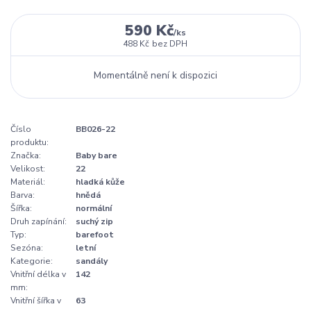
590 Kč
/
ks
488 Kč
bez DPH
Momentálně není k dispozici
Číslo
BB026-22
produktu:
Značka:
Baby bare
Velikost:
22
Materiál:
hladká kůže
Barva:
hnědá
Šířka:
normální
Druh zapínání:
suchý zip
Typ:
barefoot
Sezóna:
letní
Kategorie:
sandály
Vnitřní délka v
142
mm:
Vnitřní šířka v
63