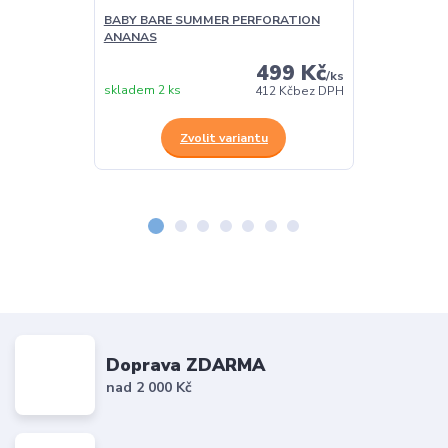
BABY BARE SUMMER PERFORATION
BABY BARE 
ANANAS
BEETLE
499 Kč
/
ks
skladem 2 ks
skladem > 5 k
412 Kč
bez DPH
Zvolit variantu
Z
Doprava ZDARMA
nad 2 000 Kč