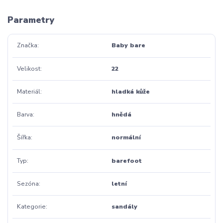
Parametry
Značka
Baby bare
Velikost
22
Materiál
hladká kůže
Barva
hnědá
Šířka
normální
Typ
barefoot
Sezóna
letní
Kategorie
sandály