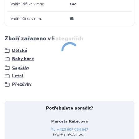
Vnitřní délka v mm
142
Vnitřní šířka v mm
63
Zboží zařazeno v kategoriích
Dětské
Baby bare
Capáčky
Letní
Přezůvky
Potřebujete poradit?
Marcela Kubicová
+420 607 634 647
(Po-Pá, 9-15 hod.)