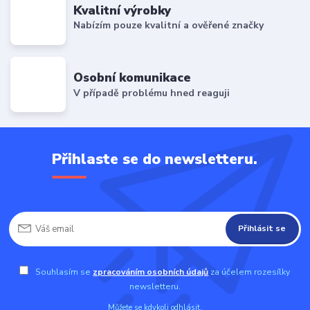
Kvalitní výrobky
Nabízím pouze kvalitní a ověřené značky
Osobní komunikace
V případě problému hned reaguji
Přihlaste se do newsletteru.
Přihlásit se
Souhlasím se
zpracováním osobních údajů
za účelem rozesílky
newsletteru.
Můžete se kdykoli odhlásit.