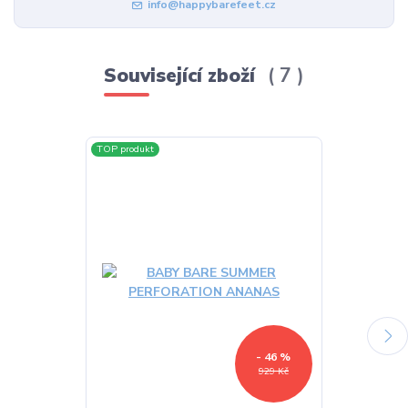
info@happybarefeet.cz
Související zboží
7
TOP produkt
- 46 %
929 Kč