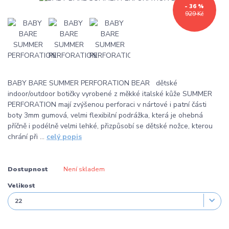
- 36 %
929 Kč
BABY BARE SUMMER PERFORATION BEAR dětské
indoor/outdoor botičky vyrobené z měkké italské kůže SUMMER
PERFORATION mají zvýšenou perforaci v nártové i patní části
boty 3mm gumová, velmi flexibilní podrážka, která je ohebná
příčně i podélně velmi lehké, přizpůsobí se dětské nožce, kterou
chrání při ...
celý popis
Dostupnost
Není skladem
Velikost