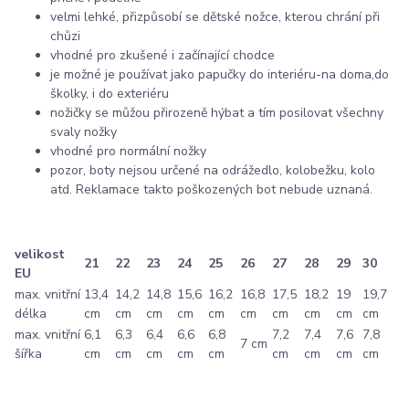
velmi lehké, přizpůsobí se dětské nožce, kterou chrání při
chůzi
vhodné pro zkušené i začínající chodce
je možné je používat jako papučky do interiéru-na doma,do
školky, i do exteriéru
nožičky se můžou přirozeně hýbat a tím posilovat všechny
svaly nožky
vhodné pro normální nožky
pozor, boty nejsou určené na odrážedlo, kolobežku, kolo
atd. Reklamace takto poškozených bot nebude uznaná.
velikost
21
22
23
24
25
26
27
28
29
30
EU
max. vnitřní
13,4
14,2
14,8
15,6
16,2
16,8
17,5
18,2
19
19,7
délka
cm
cm
cm
cm
cm
cm
cm
cm
cm
cm
max. vnitřní
6,1
6,3
6,4
6,6
6,8
7,2
7,4
7,6
7,8
7 cm
šířka
cm
cm
cm
cm
cm
cm
cm
cm
cm